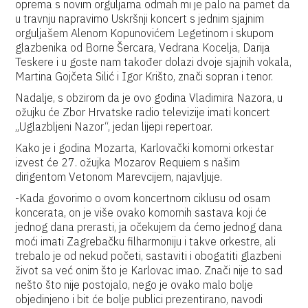
oprema s novim orguljama odmah mi je palo na pamet da
u travnju napravimo Uskršnji koncert s jednim sjajnim
orguljašem Alenom Kopunovićem Legetinom i skupom
glazbenika od Borne Šercara, Vedrana Kocelja, Darija
Teskere i u goste nam također dolazi dvoje sjajnih vokala,
Martina Gojčeta Silić i Igor Krišto, znači sopran i tenor.
Nadalje, s obzirom da je ovo godina Vladimira Nazora, u
ožujku će Zbor Hrvatske radio televizije imati koncert
„Uglazbljeni Nazor“, jedan lijepi repertoar.
Kako je i godina Mozarta, Karlovački komorni orkestar
izvest će 27. ožujka Mozarov Requiem s našim
dirigentom Vetonom Marevcijem, najavljuje.
-Kada govorimo o ovom koncertnom ciklusu od osam
koncerata, on je više ovako komornih sastava koji će
jednog dana prerasti, ja očekujem da ćemo jednog dana
moći imati Zagrebačku filharmoniju i takve orkestre, ali
trebalo je od nekud početi, sastaviti i obogatiti glazbeni
život sa već onim što je Karlovac imao. Znači nije to sad
nešto što nije postojalo, nego je ovako malo bolje
objedinjeno i bit će bolje publici prezentirano, navodi