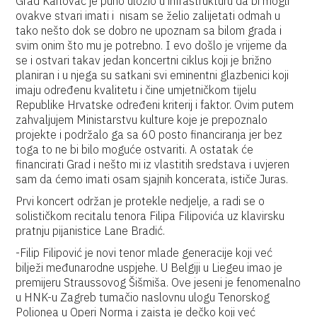
Grad Karlovac je puno uložio u infrastrukturu da bi mogli
ovakve stvari imati i nisam se želio zalijetati odmah u
tako nešto dok se dobro ne upoznam sa bilom grada i
svim onim što mu je potrebno. I evo došlo je vrijeme da
se i ostvari takav jedan koncertni ciklus koji je brižno
planiran i u njega su satkani svi eminentni glazbenici koji
imaju određenu kvalitetu i čine umjetničkom tijelu
Republike Hrvatske određeni kriterij i faktor. Ovim putem
zahvaljujem Ministarstvu kulture koje je prepoznalo
projekte i podržalo ga sa 60 posto financiranja jer bez
toga to ne bi bilo moguće ostvariti. A ostatak će
financirati Grad i nešto mi iz vlastitih sredstava i uvjeren
sam da ćemo imati osam sjajnih koncerata, ističe Juras.
Prvi koncert održan je protekle nedjelje, a radi se o
solističkom recitalu tenora Filipa Filipovića uz klavirsku
pratnju pijanistice Lane Bradić.
-Filip Filipović je novi tenor mlade generacije koji već
bilježi međunarodne uspjehe. U Belgiji u Liegeu imao je
premijeru Straussovog Šišmiša. Ove jeseni je fenomenalno
u HNK-u Zagreb tumačio naslovnu ulogu Tenorskog
Polionea u Operi Norma i zaista je dečko koji već