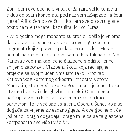
Zorin dom ove godine prvi put organizira veliki koncertni
ciklus od osam koncerata pod nazivom „Zvijezde na četiri
rijeke“. A što ćemo sve čuti i tko nam sve dolazi u goste,
otkrio nam je ravnatelj kazališta, Milivoj Juras.
-Dvije godine moga mandata su prošle i došlo je vrijeme
da napravimo jedan korak više i u ovom glazbenom
segmentu koji zapravo i spada u moju struku. Moram
odmah napomenuti da je ovo samo dodatak na ono što
Karlovac već ima kao jedno glazbeno središte, jer ne
smijemo zaboraviti Glazbenu školu koja radi sjajne
projekte sa svojim učenicima isto tako i kroz rad
Karlovačkog komornog orkestra i maestra Vetona
Marevcija, što je već nekoliko godina primijećeno i to su
stvarno hvalevrijedni glazbeni projekti. Ono u čemu
participira Zorin dom sa Glazbenom školom kao
partnerom, to je već sad ustaljena Opera u Šancu koja se
događa za vrijeme Zvjezdanog ljeta. A ove godine bit će
još puno i drugih događaja i drago mi je da se ta glazbena
komponenta sve više i više širi.