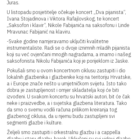
Juras.
U listopadu posjetitelje očekuje koncert „Dva pijanista“,
Ivana Stojadinova i Viktora Rafajlovskog, te koncert
„Saksofon i klavir“, Nikole Fabijanića na saksofonu i Linde
Mravunac Fabijanić na klaviru.
-Svake godine namjeravamo uključiti kvalitetne
instrumentaliste. Radi se o dvoje iznimnih mladih pijanista
koji su već ovjenčani mnogih nagradama, a imamo i našeg
saksofonista Nikolu Fabijanića koji je porijeklom iz Jaske.
Pokušali smo u ovom koncertnom ciklusu zastupiti i dio
lokalnih glazbenika i glazbenike koji na teritoriju Hrvatske,
a i Europe znače nešto u umjetničkom svijetu. Isto tako
dobra je zastupljenost i omjer skladatelja koji će biti
izvođeni. U svakom koncertu su hrvatski autori, bit će čak
neke i praizvedbe, a i svjetska glazbena literatura. Tako
da smo o svemu vodili računa prilikom kreiranja tog
glazbenog ciklusa, da u njemu budu zastupljeni svi
segmenti glazbe i kulture.
Željeli smo zastupiti i orkestralnu glazbu i a cappella
glazbu i staru glazbu, barok. Uključeni su svi vidovi glazbe