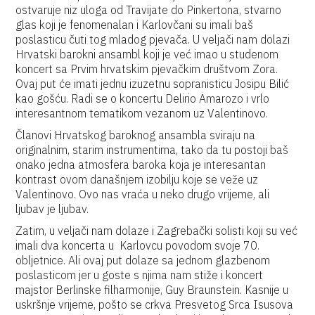
ostvaruje niz uloga od Travijate do Pinkertona, stvarno
glas koji je fenomenalan i Karlovčani su imali baš
poslasticu čuti tog mladog pjevača. U veljači nam dolazi
Hrvatski barokni ansambl koji je već imao u studenom
koncert sa Prvim hrvatskim pjevačkim društvom Zora.
Ovaj put će imati jednu izuzetnu sopranisticu Josipu Bilić
kao gošću. Radi se o koncertu Delirio Amarozo i vrlo
interesantnom tematikom vezanom uz Valentinovo.
Članovi Hrvatskog baroknog ansambla sviraju na
originalnim, starim instrumentima, tako da tu postoji baš
onako jedna atmosfera baroka koja je interesantan
kontrast ovom današnjem izobilju koje se veže uz
Valentinovo. Ovo nas vraća u neko drugo vrijeme, ali
ljubav je ljubav.
Zatim, u veljači nam dolaze i Zagrebački solisti koji su već
imali dva koncerta u Karlovcu povodom svoje 70.
obljetnice. Ali ovaj put dolaze sa jednom glazbenom
poslasticom jer u goste s njima nam stiže i koncert
majstor Berlinske filharmonije, Guy Braunstein. Kasnije u
uskršnje vrijeme, pošto se crkva Presvetog Srca Isusova