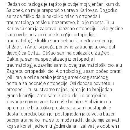
-Jedan od razloga je taj što je ovdje moj vjenčani kum dr.
Salopek, on mi je preporučio upravo Karlovac. Dogodilo
se tada friško da je nekoliko mladih ortopeda i
traumatologa otišlo u inozemstvo, bilo je mjesta. Tu u
Karlovcu sam ja zapravo upoznao ortopediju. Dvije godine
sam ovdje odradio opće kirurgije, ortopedije i
traumatologije koliko sam trebao. U međuvremenu je
stigao sin Ante, supruga ponovno zatrudnjela, ovaj put
djevojčica Cvita… Otišao sam na obilazak u Zagreb…
Dakle, ja sam na specijalizaciji iz ortopedije i
traumatologije, završio sam tu ovaj traumatološki dio, a u
Zagrebu ortopedski dio. A ortobiologiju sam počeo pratiti
još i ranije online preko jednog američkog stručnog
portala za područje ortopedije. Oni donose novitete u
ortopediji i tu su stvarno najjači, njima je to broj jedan
grana kirurgije. Zato sam izložio ideju o primjeni te
inovacije novom vodstvu naše bolnice. S obzirom da
oprema nije bila toliko preskupa, a sami postupak je
dosta reproducibilan jer postoji jedan jako veliki bazen
pacijenata na kojima se to može raditi, dakle nije zahvat
koji se koristi jednom u godini dana - zahvat je odobren i