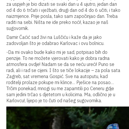
za uspjeh je bio dizati se svaki dan u 4 ujutro, jedan dan
od 4 do 6 trčati i vježbati, drugi dan od 4 do 6 učiti, i tako
naizmjence. Prije posla, tako sam započinjao dan. Treba
raditi na sebi. Ništa ne ide preko noći!, kazao je naš
sugovornik.
Damir Ćaćić sad živi na Luščiću i kaže da je jako
zadovoljan što je odabrao Karlovac i ovu bolnicu.
-Da mi ovako bude kako mi je sad, potpisao bih do
penzije. To ne možete vjerovati kako je dobra radna
atmosfera ovdje! Nadam se da se neću ureći! Puno se
radi, ali i rad se cijeni. I što se tiče lokacije – za pola sata
Zagreb, sat vremena Gospić. Sve na autoputu, kad
roditelji prolaze pokupe mi klince… Pješice na posao…
Trčim ponekad, mnogi su me zapamtili po Ceneru gdje
sam jedini trčao s djetetom u kolicima. Ma, odlično je u
Karlovcu!, lijepo je to čuti od našeg sugovornika.