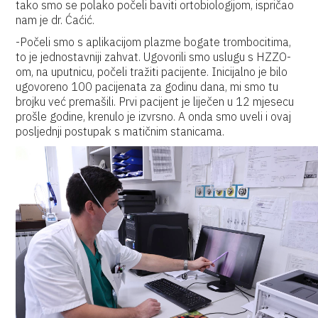
tako smo se polako počeli baviti ortobiologijom, ispričao
nam je dr. Ćaćić.
-Počeli smo s aplikacijom plazme bogate trombocitima,
to je jednostavniji zahvat. Ugovorili smo uslugu s HZZO-
om, na uputnicu, počeli tražiti pacijente. Inicijalno je bilo
ugovoreno 100 pacijenata za godinu dana, mi smo tu
brojku već premašili. Prvi pacijent je liječen u 12 mjesecu
prošle godine, krenulo je izvrsno. A onda smo uveli i ovaj
posljednji postupak s matičnim stanicama.