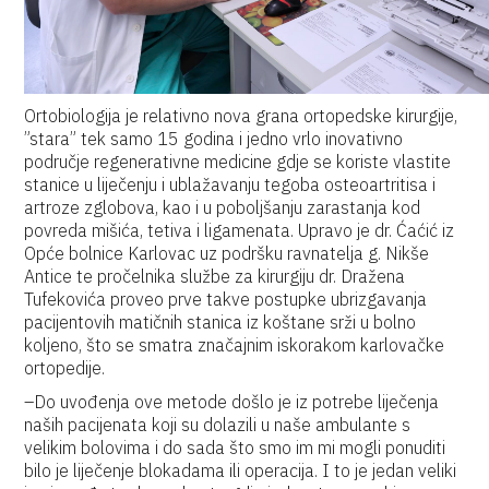
Ortobiologija je relativno nova grana ortopedske kirurgije,
”stara” tek samo 15 godina i jedno vrlo inovativno
područje regenerativne medicine gdje se koriste vlastite
stanice u liječenju i ublažavanju tegoba osteoartritisa i
artroze zglobova, kao i u poboljšanju zarastanja kod
povreda mišića, tetiva i ligamenata. Upravo je dr. Ćaćić iz
Opće bolnice Karlovac uz podršku ravnatelja g. Nikše
Antice te pročelnika službe za kirurgiju dr. Dražena
Tufekovića proveo prve takve postupke ubrizgavanja
pacijentovih matičnih stanica iz koštane srži u bolno
koljeno, što se smatra značajnim iskorakom karlovačke
ortopedije.
–Do uvođenja ove metode došlo je iz potrebe liječenja
naših pacijenata koji su dolazili u naše ambulante s
velikim bolovima i do sada što smo im mi mogli ponuditi
bilo je liječenje blokadama ili operacija. I to je jedan veliki