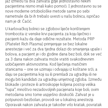
jaz između ta dva zahvata gdje jednostavno nekim
pacijentima nismo imali kako pomoći. I jednostavno su se
nove moderne ortobiološke metode same po sebi
nametnule da bi ih trebalo uvesti u našu bolnicu, ispričao
nam je dr. Ćaćić.
U karlovačkoj bolnici se zglobovi liječe korištenjem
trombocita iz venske krvi pacijenta za koju liječnici i
pacijenti kažu da daje odlične rezultate. Metoda PRP
(Platelet Rich Plasma) primjenjuje se bez lokalne
anestezije i već za dva tjedna dolazi do smanjenja upale i
bolova, a pacijent je i do godine dana bez boli, dok se već
za 3 dana nakon zahvata može vratiti svakodnevnim
uobičajenim aktivnostima. Kod liječenja matičnim
stanicama – one se uzimaju i odvajaju iz koštane srži, a
daju se pacijentima koji su ili premladi za ugradnju ili ne
mogu biti kandidati za ugradnju umjetnog zgloba. Između
blokade i proteze ili artroskopije koljena postoji velika
''rupa'', mnoštvo nezadovoljnih pacijenata koje boli, ovim
metodama smo tome uspješno doskočili. Zahvat je u
potpunosti bezbolan, provodi se u lokalnoj anesteziji.
Oporavak nakon zahvata je također vrlo kratak, povratak