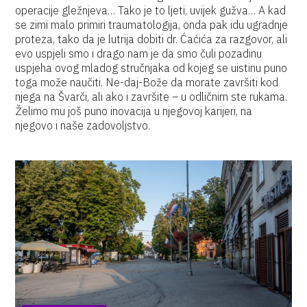
operacije gležnjeva… Tako je to ljeti, uvijek gužva… A kad
se zimi malo primiri traumatologija, onda pak idu ugradnje
proteza, tako da je lutrija dobiti dr. Ćaćića za razgovor, ali
evo uspjeli smo i drago nam je da smo čuli pozadinu
uspjeha ovog mladog stručnjaka od kojeg se uistinu puno
toga može naučiti. Ne-daj-Bože da morate završiti kod
njega na Švarči, ali ako i završite – u odličnim ste rukama.
Želimo mu još puno inovacija u njegovoj karijeri, na
njegovo i naše zadovoljstvo.