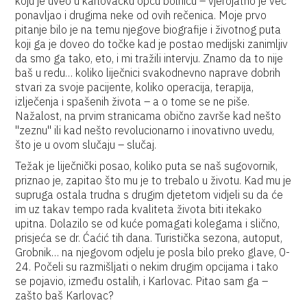
koju je uveo u karlovačku opću bolnicu – vjerojatno je već
ponavljao i drugima neke od ovih rečenica. Moje prvo
pitanje bilo je na temu njegove biografije i životnog puta
koji ga je doveo do točke kad je postao medijski zanimljiv
da smo ga tako, eto, i mi tražili intervju. Znamo da to nije
baš u redu… koliko liječnici svakodnevno naprave dobrih
stvari za svoje pacijente, koliko operacija, terapija,
izlječenja i spašenih života – a o tome se ne piše.
Nažalost, na prvim stranicama obično završe kad nešto
''zeznu'' ili kad nešto revolucionarno i inovativno uvedu,
što je u ovom slučaju – slučaj.
Težak je liječnički posao, koliko puta se naš sugovornik,
priznao je, zapitao što mu je to trebalo u životu. Kad mu je
supruga ostala trudna s drugim djetetom vidjeli su da će
im uz takav tempo rada kvaliteta života biti itekako
upitna. Dolazilo se od kuće pomagati kolegama i slično,
prisjeća se dr. Ćaćić tih dana. Turistička sezona, autoput,
Grobnik… na njegovom odjelu je posla bilo preko glave, 0-
24. Počeli su razmišljati o nekim drugim opcijama i tako
se pojavio, između ostalih, i Karlovac. Pitao sam ga –
zašto baš Karlovac?