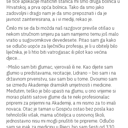
se tiče aplikacije matičnih stanica mi smo druga bolnica u
Hrvatskoj, a prva opća bolnica. Tako da smo jako
zadovoljni i drago nam je da smo prepoznati i da je
javnost zainteresirana, a i vi mediji, rekao je.
Činilo mi se da bi možda naš razgovor previše otišao u
nekom stručnom smjeru pa sam namjerno temu još malo
vratio u sugovornikove devedesete. Pitao sam ga kako
se odlučio uopće za liječničku profesiju, je li u obitelji bilo
liječnika, je li htio biti vatrogasac ili pilot kao većina
djece…
-Mislio sam biti glumac, vjerovali ili ne. Kao dijete sam
glumio u predstavama, recitacije, Lidrano – bio sam i na
državnom prvenstvu, sav sam bio u tome. Dvoumio sam
se između Akademije dramskih umjetnosti i medicine.
Međutim, teško je bilo upasti na glumu, u ono vrijeme si
morao platiti satove glume da te neki profesionalac
pripremi za prijemni na Akademiji, a mi nismo za to imali
novaca. Otac je taman u Gospiću ostao bez posla kao
tehnološki višak, mama učiteljica u osnovnoj školi,
jednostavno nisu mi mogli priuštiti te pripreme. Odlučio
sam se ipak za medicinu u Rijeci, bio sam šesti od 330