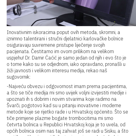
Inovativnim iskoracima poput ovih metoda, skromni, a
iznimno talentirani i stručni djelatnici karlovačke bolnice
osiguravaju suvremene pristupe liječenje svojih
pacijenata. Čestitamo im ovom prilikom na velikom
uspjehu! Dr. Damir Ćaćić je samo jedan od njih i evo što je
o tome kako su se odjednom, iako opravdano, pronašli u
žiži javnosti i velikom interesu medija, rekao naš
sugovornik:
-Najveću obvezu i odgovornost imam prema pacijentima,
a što se tiče medija mi smo uvijek voljni izvijestiti medije i
upoznati ih s dobrim i novim stvarima koje radimo na
Švarči, pogotovo kad su u pitanju inovativne i moderne
metode koje se rijetko rade i u Hrvatskoj općenito. Što se
tiče primjene plazme bogate trombocitima mi smo
četvrta bolnica u Republici Hrvatskoj koja je to uvela, od
općih bolnica osim nas taj zahvat još se radi u Sisku, a što