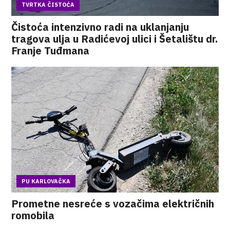
TVRTKA ČISTOĆA
Čistoća intenzivno radi na uklanjanju
tragova ulja u Radićevoj ulici i Šetalištu dr.
Franje Tuđmana
PU KARLOVAČKA
Prometne nesreće s vozačima električnih
romobila