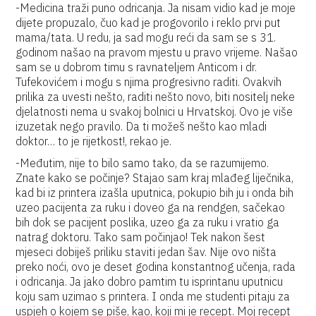
-Medicina traži puno odricanja. Ja nisam vidio kad je moje
dijete propuzalo, čuo kad je progovorilo i reklo prvi put
mama/tata. U redu, ja sad mogu reći da sam se s 31.
godinom našao na pravom mjestu u pravo vrijeme. Našao
sam se u dobrom timu s ravnateljem Anticom i dr.
Tufekovićem i mogu s njima progresivno raditi. Ovakvih
prilika za uvesti nešto, raditi nešto novo, biti nositelj neke
djelatnosti nema u svakoj bolnici u Hrvatskoj. Ovo je više
izuzetak nego pravilo. Da ti možeš nešto kao mladi
doktor… to je rijetkost!, rekao je.
-Međutim, nije to bilo samo tako, da se razumijemo.
Znate kako se počinje? Stajao sam kraj mlađeg liječnika,
kad bi iz printera izašla uputnica, pokupio bih ju i onda bih
uzeo pacijenta za ruku i doveo ga na rendgen, sačekao
bih dok se pacijent poslika, uzeo ga za ruku i vratio ga
natrag doktoru. Tako sam počinjao! Tek nakon šest
mjeseci dobiješ priliku staviti jedan šav. Nije ovo ništa
preko noći, ovo je deset godina konstantnog učenja, rada
i odricanja. Ja jako dobro pamtim tu isprintanu uputnicu
koju sam uzimao s printera. I onda me studenti pitaju za
uspjeh o kojem se piše, kao, koji mi je recept. Moj recept