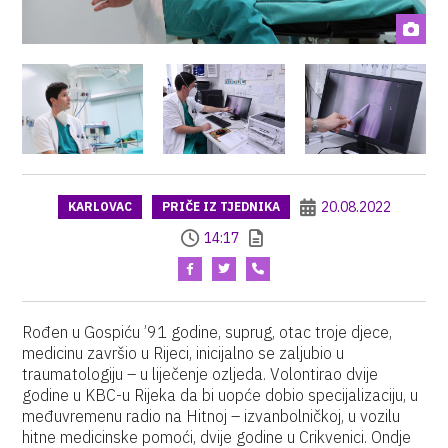
20.08.2022
KARLOVAC
PRIČE IZ TJEDNIKA
14:17
Rođen u Gospiću ’91 godine, suprug, otac troje djece,
medicinu završio u Rijeci, inicijalno se zaljubio u
traumatologiju – u liječenje ozljeda. Volontirao dvije
godine u KBC-u Rijeka da bi uopće dobio specijalizaciju, u
međuvremenu radio na Hitnoj – izvanbolničkoj, u vozilu
hitne medicinske pomoći, dvije godine u Crikvenici. Ondje