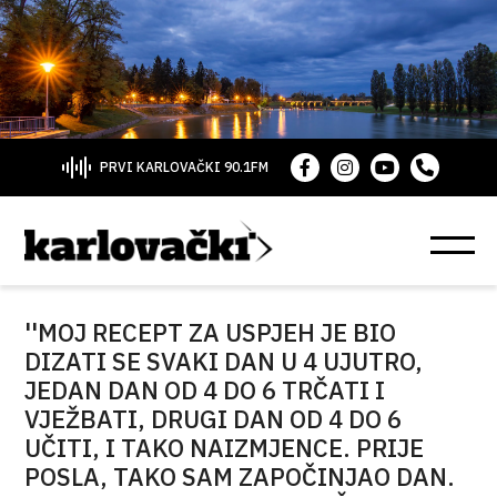
PRVI KARLOVAČKI 90.1FM
''MOJ RECEPT ZA USPJEH JE BIO
DIZATI SE SVAKI DAN U 4 UJUTRO,
JEDAN DAN OD 4 DO 6 TRČATI I
VJEŽBATI, DRUGI DAN OD 4 DO 6
UČITI, I TAKO NAIZMJENCE. PRIJE
POSLA, TAKO SAM ZAPOČINJAO DAN.