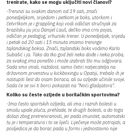
trenirate, kako se mogu uključiti novi članovi?
-Treninzi su svakim danom od 19 sati, znači
ponedjeljkom, srijedom i petkom je boks, utorkom i
četvrtkom je i grappling koji vodi odličan stručnjak za
brazilsku jiu jicu Danijel Lauš, dečko ima crni pojas,
odličan je pedagog, vrhunski trener. U ponedjeljak, srijedu
i petak od 20 sati i 15 minuta imamo treninge
tajlandskog boksa. Znači, tajlandski boks vodimo Karlo
Subašić i ja. Tako da tko god želi neka dođe i neka proba,
za svakog ima ponešto i može izabrati što mu odgovara.
Sada smo imali, nažalost, samo četiri natjecatelja na
državnom prvenstvu u kickboxingu u Opatiji, trebalo ih je
nastupiti šest do osam boraca, ali su ozljede učinile svoje.
Sada će se svi ti borci pokazati na "Noći gladijatora".
Koliko su česte ozljede u borilačkim sportovima?
-Ima često sportskih ozljeda, ali ima i raznih bolesti u
smislu upale pluća, prehlade, te drugih bolesti, a do toga
dolazi zbog pretreniranosti, jer pada imunitet, automatski
tu je i temperatura i to se liječi. Liječenje može potrajati, a
posljedica je da borac pada u formi i jednostavno nije