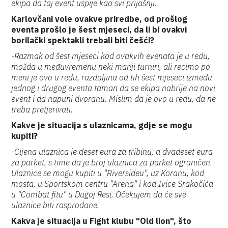
ekipa da taj event uspije kao svi prijašnji.
Karlovčani vole ovakve priredbe, od prošlog
eventa prošlo je šest mjeseci, da li bi ovakvi
borilački spektakli trebali biti češći?
-Razmak od šest mjeseci kod ovakvih evenata je u redu,
možda u međuvremenu neki manji turniri, ali recimo po
meni je ovo u redu, razdaljina od tih šest mjeseci između
jednog i drugog eventa taman da se ekipa nabrije na novi
event i da napuni dvoranu. Mislim da je ovo u redu, da ne
treba pretjerivati.
Kakve je situacija s ulaznicama, gdje se mogu
kupiti?
-Cijena ulaznica je deset eura za tribinu, a dvadeset eura
za parket, s time da je broj ulaznica za parket ograničen.
Ulaznice se mogu kupiti u "Riversideu", uz Koranu, kod
mosta, u Sportskom centru "Arena" i kod Ivice Srakočića
u "Combat fitu" u Dugoj Resi. Očekujem da će sve
ulaznice biti rasprodane.
Kakva je situacija u Fight klubu "Old lion", što