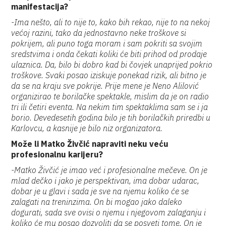
manifestacija?
-Ima nešto, ali to nije to, kako bih rekao, nije to na nekoj
većoj razini, tako da jednostavno neke troškove si
pokrijem, ali puno toga moram i sam pokriti sa svojim
sredstvima i onda čekati koliki će biti prihod od prodaje
ulaznica. Da, bilo bi dobro kad bi čovjek unaprijed pokrio
troškove. Svaki posao iziskuje ponekad rizik, ali bitno je
da se na kraju sve pokrije. Prije mene je Neno Alilović
organizirao te borilačke spektakle, mislim da je on radio
tri ili četiri eventa. Na nekim tim spektaklima sam se i ja
borio. Devedesetih godina bilo je tih borilačkih priredbi u
Karlovcu, a kasnije je bilo niz organizatora.
Može li Matko Živčić napraviti neku veću
profesionalnu karijeru?
-Matko Živčić je imao već i profesionalne mečeve. On je
mlad dečko i jako je perspektivan, ima dobar udarac,
dobar je u glavi i sada je sve na njemu koliko će se
zalagati na treninzima. On bi mogao jako daleko
dogurati, sada sve ovisi o njemu i njegovom zalaganju i
koliko će mu posao dozvoliti da se posveti tome. On je