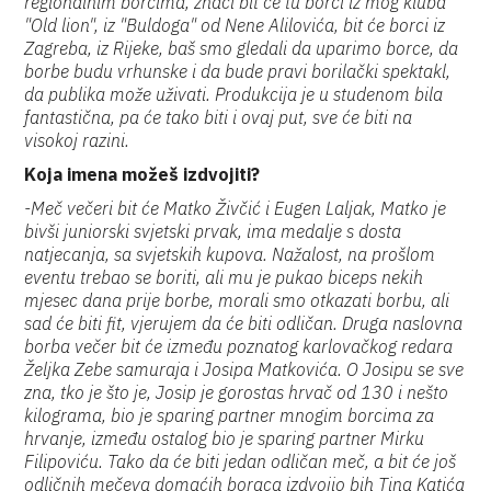
regionalnim borcima, znači bit će tu borci iz mog kluba
"Old lion", iz "Buldoga" od Nene Alilovića, bit će borci iz
Zagreba, iz Rijeke, baš smo gledali da uparimo borce, da
borbe budu vrhunske i da bude pravi borilački spektakl,
da publika može uživati. Produkcija je u studenom bila
fantastična, pa će tako biti i ovaj put, sve će biti na
visokoj razini.
Koja imena možeš izdvojiti?
-Meč večeri bit će Matko Živčić i Eugen Laljak, Matko je
bivši juniorski svjetski prvak, ima medalje s dosta
natjecanja, sa svjetskih kupova. Nažalost, na prošlom
eventu trebao se boriti, ali mu je pukao biceps nekih
mjesec dana prije borbe, morali smo otkazati borbu, ali
sad će biti fit, vjerujem da će biti odličan. Druga naslovna
borba večer bit će između poznatog karlovačkog redara
Željka Zebe samuraja i Josipa Matkovića. O Josipu se sve
zna, tko je što je, Josip je gorostas hrvač od 130 i nešto
kilograma, bio je sparing partner mnogim borcima za
hrvanje, između ostalog bio je sparing partner Mirku
Filipoviću. Tako da će biti jedan odličan meč, a bit će još
odličnih mečeva domaćih boraca izdvojio bih Tina Katića