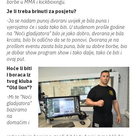
borbe u MMA i kickboxingu.
Je li treba brinuti za posjetu?
-Ja se nadam punoj dvorani uvijek je bila puna i
vjerojatno će i sada tako biti. U studenom prošle godine
na "Noći gladijatora" bilo je jako dobro, dvorana je bila
krcata, bilo bi odlično da se to ponovi. Dvorana je na
prošlom eventu zaista bila puna, bile su dobre borbe, bio
je dobar show program show i tako dalje, tako će biti i
ovaj put.
Hoće li biti
i boraca iz
tvog kluba
"Old lion"?
-Mi te "Noći
gladijatora"
baziramo
na
domaćim i