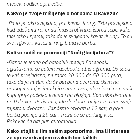
mečevi i odlične priredbe.
Kakvo je tvoje mišljenje o borbama u kavezu?
-Pa to je tako svejedno, je li kavez ili ring. Tebi je svejedno
kad uđeš unutra, onda imaš protivnika ispred sebe, kako
tebi tako i njemu, tako da je svejedno, kavez ili ring. To su
sve izgovori, kavez ili ring, bitna je borba.
Koliko radiš na promociji "Noći gladijatora"?
-Danas je jedan od najboljih medija Facebook,
oglašavamo se putem Facebooka i Instagrama. Do sada
je već pregledano, ne znam 30.000 do 50.000 puta,
tako da ja mislim da će biti puna dvorana. Osim na
prodajnim mjestima koja sam naveo, ulaznice će se moći
kupitiprije početka eventa i na blagajni Sportske dvorane
na Rakovcu. Pozivam ljude da dođu ranije i zauzmu svoje
mjesto u dvorani. Ulaz ćemo otvoriti u 19 sati, a prva
borba počinje u 20 sati. Tražit će se parking više,
Rakovac će biti pun automobila.
Kako stojiš s tim nekim sponzorima, ima li interesa
za sponzoriranjem ovakvih borilačkih