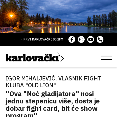
PRVI KARLOVAČKI 90.1FM
IGOR MIHALJEVIĆ, VLASNIK FIGHT
KLUBA "OLD LION"
"Ova "Noć gladijatora" nosi
jednu stepenicu više, dosta je
dobar fight card, bit će show
program"