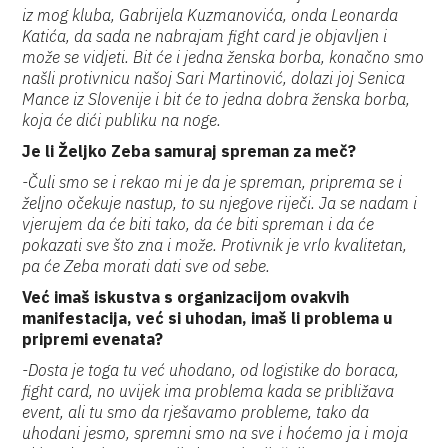
iz mog kluba, Gabrijela Kuzmanovića, onda Leonarda
Katića, da sada ne nabrajam fight card je objavljen i
može se vidjeti. Bit će i jedna ženska borba, konačno smo
našli protivnicu našoj Sari Martinović, dolazi joj Senica
Mance iz Slovenije i bit će to jedna dobra ženska borba,
koja će dići publiku na noge.
Je li Željko Zeba samuraj spreman za meč?
-Čuli smo se i rekao mi je da je spreman, priprema se i
željno očekuje nastup, to su njegove riječi. Ja se nadam i
vjerujem da će biti tako, da će biti spreman i da će
pokazati sve što zna i može. Protivnik je vrlo kvalitetan,
pa će Zeba morati dati sve od sebe.
Već imaš iskustva s organizacijom ovakvih
manifestacija, već si uhodan, imaš li problema u
pripremi evenata?
-Dosta je toga tu već uhodano, od logistike do boraca,
fight card, no uvijek ima problema kada se približava
event, ali tu smo da rješavamo probleme, tako da
uhodani jesmo, spremni smo na sve i hoćemo ja i moja