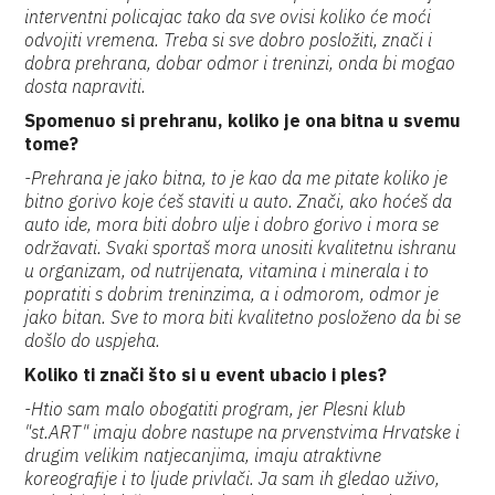
interventni policajac tako da sve ovisi koliko će moći
odvojiti vremena. Treba si sve dobro posložiti, znači i
dobra prehrana, dobar odmor i treninzi, onda bi mogao
dosta napraviti.
Spomenuo si prehranu, koliko je ona bitna u svemu
tome?
-Prehrana je jako bitna, to je kao da me pitate koliko je
bitno gorivo koje ćeš staviti u auto. Znači, ako hoćeš da
auto ide, mora biti dobro ulje i dobro gorivo i mora se
održavati. Svaki sportaš mora unositi kvalitetnu ishranu
u organizam, od nutrijenata, vitamina i minerala i to
popratiti s dobrim treninzima, a i odmorom, odmor je
jako bitan. Sve to mora biti kvalitetno posloženo da bi se
došlo do uspjeha.
Koliko ti znači što si u event ubacio i ples?
-Htio sam malo obogatiti program, jer Plesni klub
"st.ART" imaju dobre nastupe na prvenstvima Hrvatske i
drugim velikim natjecanjima, imaju atraktivne
koreografije i to ljude privlači. Ja sam ih gledao uživo,