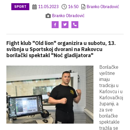
11.05.2023
16:50
Branko Obradović
SPORT
Branko Obradović
Fight klub "Old lion" organizira u subotu, 13.
svibnja u Sportskoj dvorani na Rakovcu
borilački spektakl "Noć gladijatora"
Borilačke
vještine
imaju
tradiciju u
Karlovcu i u
Karlovačkoj
županiji, a
za sve
borilačke
spektakle
tražila se