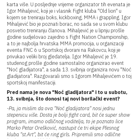
karta više. U posljednje vrijeme organizator tih evenata je
Igor Mihaljević, koji je i vlasnik Fight kluba "Old lion" u
kojem se treniraju boks, kickboxing, MMA i grappling. Igor
Mihaljević bio je poznati borac, no sada se u svom klubu
posvetio treniranju članova. Mihaljević je u lipnju prošle
godine sudjelovao zajedno s Fight Nation Championship,
a to je najbolja hrvatska MMA promocija, u organizaciji
eventa FNC 6 u Sportskoj dvorani na Rakovcu, koji je
privukao veliki broj gledatelja. Igor Mihaljević je 19.
studenog prošle godine samostalno organizirao event
"Noć gladijatora", a sada 13. svibnja organizira novu "Noć
gladijatora". Razgovarali smo s Igorom Mihaljevićem o toj
sportskoj manifestaciji.
Pred nama je nova "Noć gladijatora" i to u subotu,
13. svibnja, što donosi taj novi borilački event?
-Pa, ja mislim da ova "Noć gladijatora" nosi jednu
stepenicu više. Dosta je bolji fight card, bit će super show
program, imamo odličnog voditelja, to je poznato lice
Marko Petar Orešković, nastupit će tri ekipe Plesnog
kluba "st.Art", bit će ring girls. Pripremili smo odlične