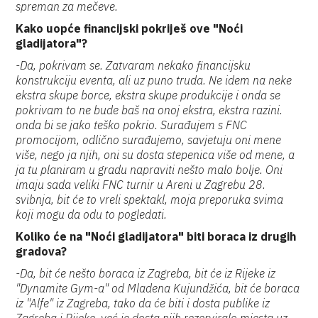
spreman za mečeve.
Kako uopće financijski pokriješ ove "Noći
gladijatora"?
-Da, pokrivam se. Zatvaram nekako financijsku
konstrukciju eventa, ali uz puno truda. Ne idem na neke
ekstra skupe borce, ekstra skupe produkcije i onda se
pokrivam to ne bude baš na onoj ekstra, ekstra razini.
onda bi se jako teško pokrio. Surađujem s FNC
promocijom, odlično surađujemo, savjetuju oni mene
više, nego ja njih, oni su dosta stepenica više od mene, a
ja tu planiram u gradu napraviti nešto malo bolje. Oni
imaju sada veliki FNC turnir u Areni u Zagrebu 28.
svibnja, bit će to vreli spektakl, moja preporuka svima
koji mogu da odu to pogledati.
Koliko će na "Noći gladijatora" biti boraca iz drugih
gradova?
-Da, bit će nešto boraca iz Zagreba, bit će iz Rijeke iz
"Dynamite Gym-a" od Mladena Kujundžića, bit će boraca
iz "Alfe" iz Zagreba, tako da će biti i dosta publike iz