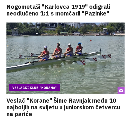
Nogometaši "Karlovca 1919" odigrali
neodlučeno 1:1 s momčadi "Pazinke"
VESLAČKI KLUB "KORANA"
Veslač "Korane" Šime Ravnjak među 10
najboljih na svijetu u juniorskom četvercu
na pariće