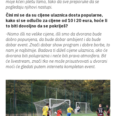
moje kćeri plešu tamo, tako da sve preporuke da se
pogledaju njihovi nastupi.
Čini mi se da su cijene ulaznica dosta popularne,
kako si se odlučio za cijene od 10 i 20 eura, hoće li
to biti dovoljno da se pokriješ?
-Nismo išli na velike cijene, išli smo da dvorana bude
dobro popunjena, da bude dobar ambijent i da bude
dobar event. Znači dobar show program i dobre borbe, to
nam je najbitnije. Badava ti dižeš cijene ulaznica, ako će
dvorana biti poluprazna i neće biti prava atmosfera. Bit
će livestream, znači tko ne može prisustvovati u dvorani
moći će gledati putem interneta kompletan event.