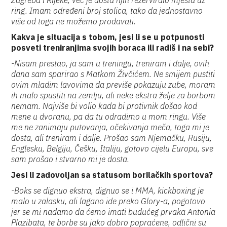
Zagreba i Rijeke, već je dosta njih rezerviralo mjesta uz
ring. Imam određeni broj stolica, tako da jednostavno
više od toga ne možemo prodavati.
Kakva je situacija s tobom, jesi li se u potpunosti
posveti treniranjima svojih boraca ili radiš i na sebi?
-Nisam prestao, ja sam u treningu, treniram i dalje, ovih
dana sam sparirao s Matkom Živčićem. Ne smijem pustiti
ovim mladim lavovima da previše pokazuju zube, moram
ih malo spustiti na zemlju, ali neke ekstra želje za borbom
nemam. Najviše bi volio kada bi protivnik došao kod
mene u dvoranu, pa da tu odradimo u mom ringu. Više
me ne zanimaju putovanja, očekivanja meča, toga mi je
dosta, ali treniram i dalje. Prošao sam Njemačku, Rusiju,
Englesku, Belgiju, Češku, Italiju, gotovo cijelu Europu, sve
sam prošao i stvarno mi je dosta.
Jesi li zadovoljan sa statusom borilačkih sportova?
-Boks se dignuo ekstra, dignuo se i MMA, kickboxing je
malo u zalasku, ali lagano ide preko Glory-a, pogotovo
jer se mi nadamo da ćemo imati budućeg prvaka Antonia
Plazibata, te borbe su jako dobro popraćene, odlični su