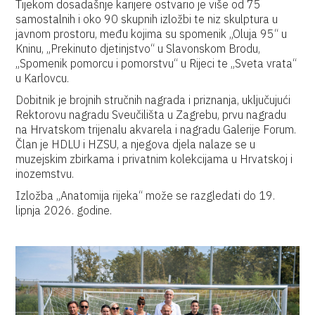
Tijekom dosadašnje karijere ostvario je više od 75
samostalnih i oko 90 skupnih izložbi te niz skulptura u
javnom prostoru, među kojima su spomenik „Oluja 95“ u
Kninu, „Prekinuto djetinjstvo“ u Slavonskom Brodu,
„Spomenik pomorcu i pomorstvu“ u Rijeci te „Sveta vrata“
u Karlovcu.
Dobitnik je brojnih stručnih nagrada i priznanja, uključujući
Rektorovu nagradu Sveučilišta u Zagrebu, prvu nagradu
na Hrvatskom trijenalu akvarela i nagradu Galerije Forum.
Član je HDLU i HZSU, a njegova djela nalaze se u
muzejskim zbirkama i privatnim kolekcijama u Hrvatskoj i
inozemstvu.
Izložba „Anatomija rijeka“ može se razgledati do 19.
lipnja 2026. godine.