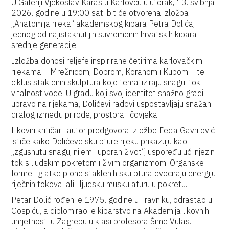
U Galeriji Vjekoslav Karas u Karlovcu u utorak, 13. svibnja
2026. godine u 19:00 sati bit će otvorena izložba
„Anatomija rijeka“ akademskog kipara Petra Dolića,
jednog od najistaknutijih suvremenih hrvatskih kipara
srednje generacije.
Izložba donosi reljefe inspirirane četirima karlovačkim
rijekama – Mrežnicom, Dobrom, Koranom i Kupom – te
ciklus staklenih skulptura koje tematiziraju snagu, tok i
vitalnost vode. U gradu koji svoj identitet snažno gradi
upravo na rijekama, Dolićevi radovi uspostavljaju snažan
dijalog između prirode, prostora i čovjeka.
Likovni kritičar i autor predgovora izložbe Feđa Gavrilović
ističe kako Dolićeve skulpture rijeku prikazuju kao
„zgusnutu snagu, nijem i uporan život“, uspoređujući njezin
tok s ljudskim pokretom i živim organizmom. Organske
forme i glatke plohe staklenih skulptura evociraju energiju
riječnih tokova, ali i ljudsku muskulaturu u pokretu.
Petar Dolić rođen je 1975. godine u Travniku, odrastao u
Gospiću, a diplomirao je kiparstvo na Akademija likovnih
umjetnosti u Zagrebu u klasi profesora Šime Vulas.