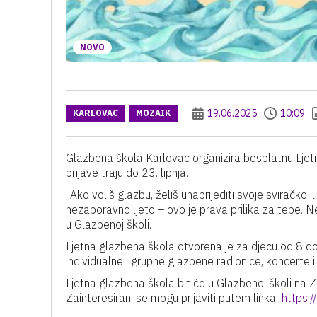
NOVO
19.06.2025
10:09
KARLOVAC
MOZAIK
Glazbena škola Karlovac organizira besplatnu Ljetnu
prijave traju do 23. lipnja.
-Ako voliš glazbu, želiš unaprijediti svoje sviračko i
nezaboravno ljeto – ovo je prava prilika za tebe. Ne
u Glazbenoj školi.
Ljetna glazbena škola otvorena je za djecu od 8 do 
individualne i grupne glazbene radionice, koncerte 
Ljetna glazbena škola bit će u Glazbenoj školi na Zr
Zainteresirani se mogu prijaviti putem linka
https: