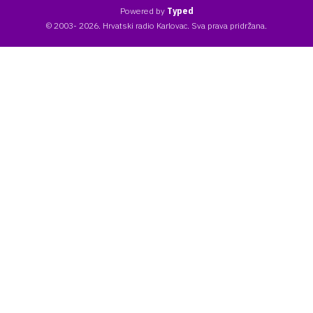
Powered by
Typed
© 2003- 2026. Hrvatski radio Karlovac. Sva prava pridržana.