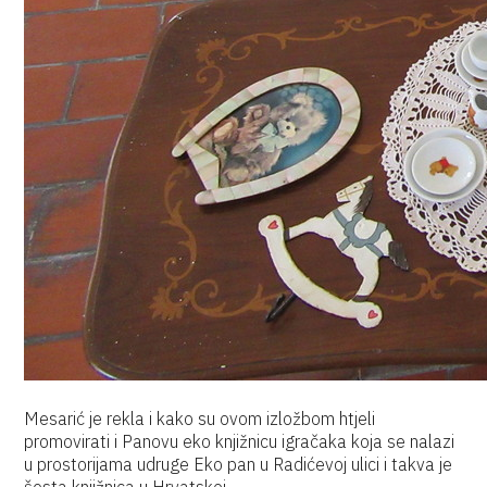
Mesarić je rekla i kako su ovom izložbom htjeli
promovirati i Panovu eko knjižnicu igračaka koja se nalazi
u prostorijama udruge Eko pan u Radićevoj ulici i takva je