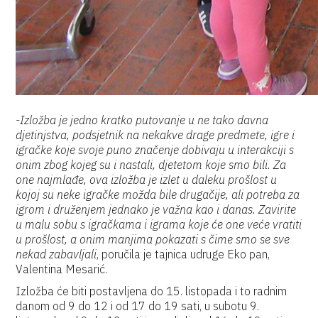
-Izložba je jedno kratko putovanje u ne tako davna
djetinjstva, podsjetnik na nekakve drage predmete, igre i
igračke koje svoje puno značenje dobivaju u interakciji s
onim zbog kojeg su i nastali, djetetom koje smo bili. Za
one najmlađe, ova izložba je izlet u daleku prošlost u
kojoj su neke igračke možda bile drugačije, ali potreba za
igrom i druženjem jednako je važna kao i danas. Zavirite
u malu sobu s igračkama i igrama koje će one veće vratiti
u prošlost, a onim manjima pokazati s čime smo se sve
nekad zabavljali
, poručila je tajnica udruge Eko pan,
Valentina Mesarić.
Izložba će biti postavljena do 15. listopada i to radnim
danom od 9 do 12 i od 17 do 19 sati, u subotu 9.