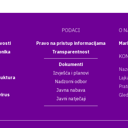
PODACI
O 
vosti
Pravo na pristup informacijama
Mar
onika
Transparentnost
KON
Dokumenti
Nazo
Izvješća i planovi
ruktura
Lajk
Nadzorni odbor
Prat
Javna nabava
irus
Gled
Javni natječaji