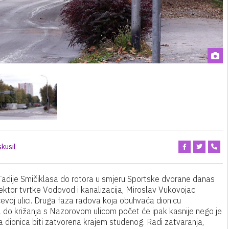
kusil
Tadije Smičiklasa do rotora u smjeru Sportske dvorane danas
rektor tvrtke Vodovod i kanalizacija, Miroslav Vukovojac
ćevoj ulici. Druga faza radova koja obuhvaća dionicu
 do križanja s Nazorovom ulicom počet će ipak kasnije nego je
a dionica biti zatvorena krajem studenog. Radi zatvaranja,