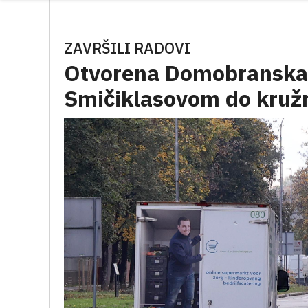
ZAVRŠILI RADOVI
Otvorena Domobranska u
Smičiklasovom do kruž