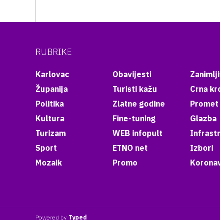
RUBRIKE
Karlovac
Obavijesti
Zanimlji
Županija
Turisti kažu
Crna kr
Politika
Zlatne godine
Promet
Kultura
Fine-tuning
Glazba
Turizam
WEB infopult
Infrast
Sport
ETNO net
Izbori
Mozaik
Promo
Koronav
Powered by
Typed