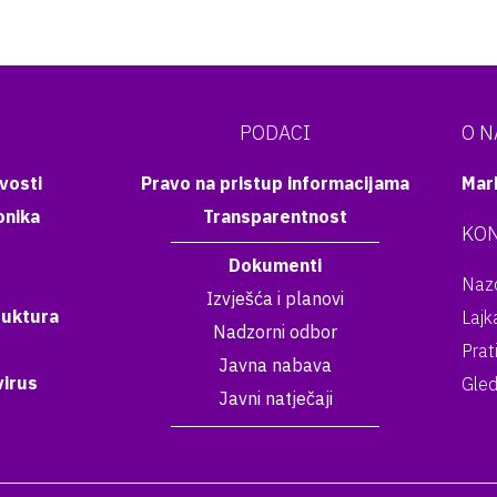
PODACI
O 
vosti
Pravo na pristup informacijama
Mar
onika
Transparentnost
KON
Dokumenti
Nazo
Izvješća i planovi
ruktura
Lajk
Nadzorni odbor
Prat
Javna nabava
irus
Gled
Javni natječaji