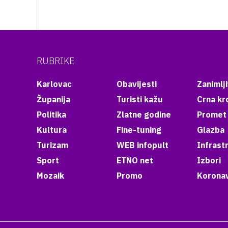
RUBRIKE
Karlovac
Obavijesti
Zanimlji
Županija
Turisti kažu
Crna kr
Politika
Zlatne godine
Promet
Kultura
Fine-tuning
Glazba
Turizam
WEB infopult
Infrast
Sport
ETNO net
Izbori
Mozaik
Promo
Koronav