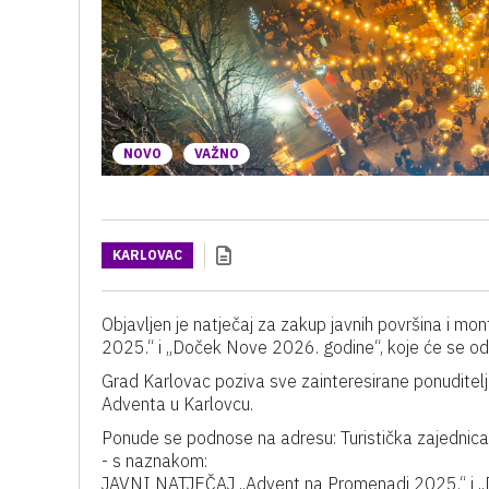
NOVO
VAŽNO
KARLOVAC
Objavljen je natječaj za zakup javnih površina i 
2025.“ i „Doček Nove 2026. godine“, koje će se odr
Grad Karlovac poziva sve zainteresirane ponuditel
Adventa u Karlovcu.
Ponude se podnose na adresu: Turistička zajednic
- s naznakom:
JAVNI NATJEČAJ „Advent na Promenadi 2025.“ i 