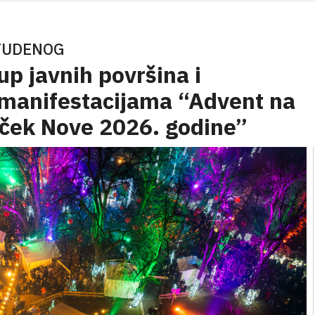
STUDENOG
up javnih površina i
 manifestacijama “Advent na
ček Nove 2026. godine”