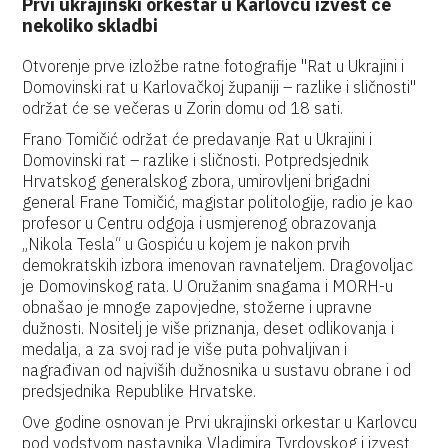
Prvi ukrajinski orkestar u Karlovcu izvest će
nekoliko skladbi
Otvorenje prve izložbe ratne fotografije "Rat u Ukrajini i
Domovinski rat u Karlovačkoj županiji – razlike i sličnosti"
održat će se večeras u Zorin domu od 18 sati.
Frano Tomičić održat će predavanje Rat u Ukrajini i
Domovinski rat – razlike i sličnosti. Potpredsjednik
Hrvatskog generalskog zbora, umirovljeni brigadni
general Frane Tomičić, magistar politologije, radio je kao
profesor u Centru odgoja i usmjerenog obrazovanja
„Nikola Tesla“ u Gospiću u kojem je nakon prvih
demokratskih izbora imenovan ravnateljem. Dragovoljac
je Domovinskog rata. U Oružanim snagama i MORH-u
obnašao je mnoge zapovjedne, stožerne i upravne
dužnosti. Nositelj je više priznanja, deset odlikovanja i
medalja, a za svoj rad je više puta pohvaljivan i
nagrađivan od najviših dužnosnika u sustavu obrane i od
predsjednika Republike Hrvatske.
Ove godine osnovan je Prvi ukrajinski orkestar u Karlovcu
pod vodstvom nastavnika Vladimira Tvrdovskog i izvest