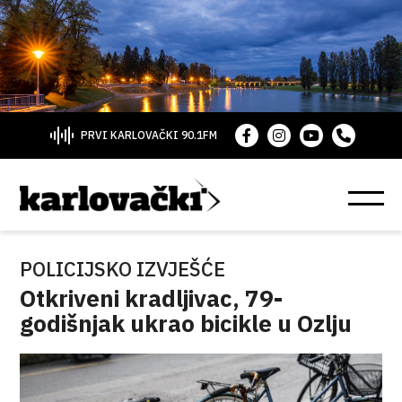
PRVI KARLOVAČKI 90.1FM
POLICIJSKO IZVJEŠĆE
Otkriveni kradljivac, 79-
godišnjak ukrao bicikle u Ozlju