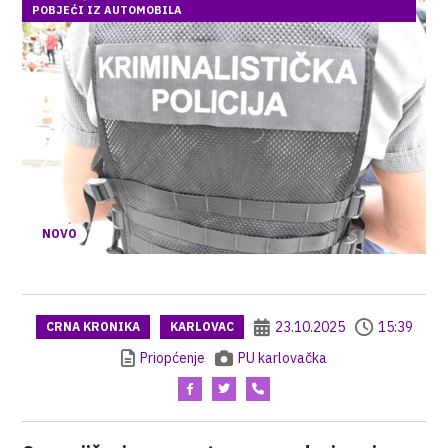
POBJEĆI IZ AUTOMOBILA
NOVO
23.10.2025
15:39
CRNA KRONIKA
KARLOVAC
Priopćenje
PU karlovačka