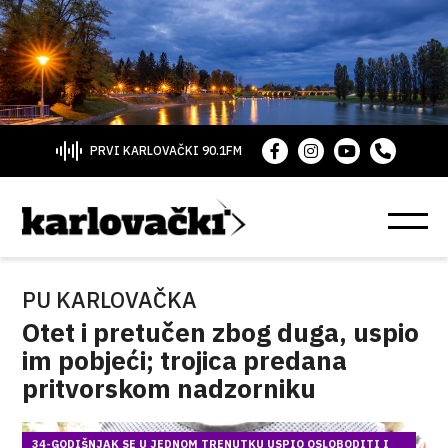
PRVI KARLOVAČKI 90.1FM
PU KARLOVAČKA
Otet i pretučen zbog duga, uspio
im pobjeći; trojica predana
pritvorskom nadzorniku
34-GODIŠNJAK SE U JEDNOM TRENUTKU USPIO OSLOBODITI I