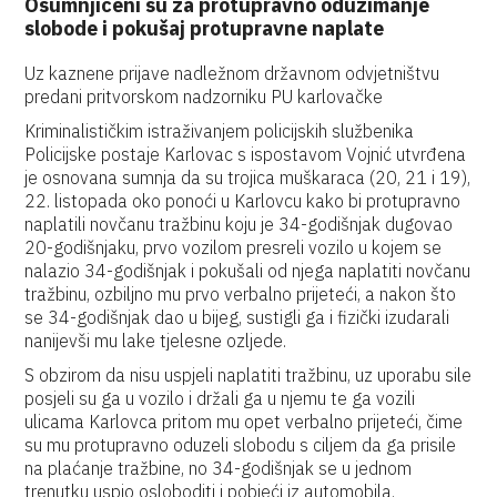
Osumnjičeni su za protupravno oduzimanje
slobode i pokušaj protupravne naplate
Uz kaznene prijave nadležnom državnom odvjetništvu
predani pritvorskom nadzorniku PU karlovačke
Kriminalističkim istraživanjem policijskih službenika
Policijske postaje Karlovac s ispostavom Vojnić utvrđena
je osnovana sumnja da su trojica muškaraca (20, 21 i 19),
22. listopada oko ponoći u Karlovcu kako bi protupravno
naplatili novčanu tražbinu koju je 34-godišnjak dugovao
20-godišnjaku, prvo vozilom presreli vozilo u kojem se
nalazio 34-godišnjak i pokušali od njega naplatiti novčanu
tražbinu, ozbiljno mu prvo verbalno prijeteći, a nakon što
se 34-godišnjak dao u bijeg, sustigli ga i fizički izudarali
nanijevši mu lake tjelesne ozljede.
S obzirom da nisu uspjeli naplatiti tražbinu, uz uporabu sile
posjeli su ga u vozilo i držali ga u njemu te ga vozili
ulicama Karlovca pritom mu opet verbalno prijeteći, čime
su mu protupravno oduzeli slobodu s ciljem da ga prisile
na plaćanje tražbine, no 34-godišnjak se u jednom
trenutku uspio osloboditi i pobjeći iz automobila.