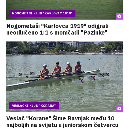
NOGOMETNI KLUB "KARLOVAC 1919"
Nogometaši "Karlovca 1919" odigrali
neodlučeno 1:1 s momčadi "Pazinke"
VESLAČKI KLUB "KORANA"
Veslač "Korane" Šime Ravnjak među 10
najboljih na svijetu u juniorskom četvercu