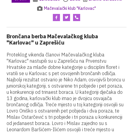
Mačevalački klub "Karlovac"
Brončana berba Mačevalačkog kluba
"Karlovac" u Zaprešiću
Proteklog vikenda članovi Mačevalačkog kluba
"Karlovac" nastupili su u Zaprešiću na Prvenstvu
Hrvatske za mlađe dobne kategorije u disciplini floret i
vratili se u Karlovac s pet osvojenih brončanih odličja.
Najbolji rezultat ostvario je Niko Adam, osvojivši broncu u
juniorskoj kategoriji, s ostvarene tri pobjede i pet poraza,
u konkurenciji od trinaest boraca. U kategoriji dječaka do
13 godina, karlovački klub imao je dvojicu osvajača
brončanog odličja. Treće mjesto u toj kategoriji osvojili su
Lovro Oniško s ostvarenih pet pobjeda i dva poraza, te
Mislav Ostarčević s tri pobjede i tri poraza u konkurenciji
od jedanaest boraca. Lovro i Mislav zajedno su s
Leonardom Baršićem-Ilićem osvojili i treće mjesto u