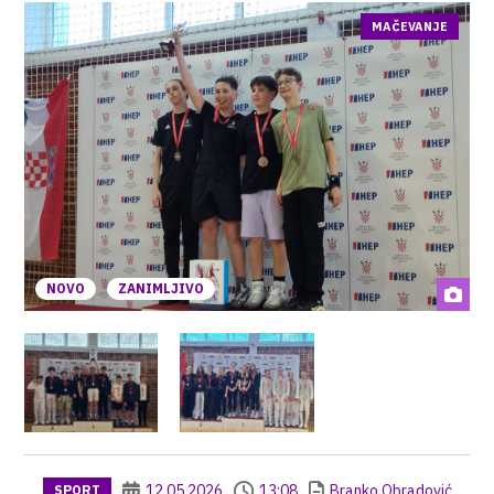
MAČEVANJE
NOVO
ZANIMLJIVO
12.05.2026
13:08
Branko Obradović
SPORT