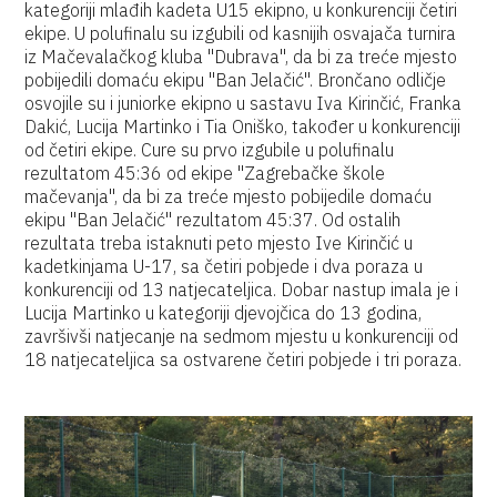
kategoriji mlađih kadeta U15 ekipno, u konkurenciji četiri
ekipe. U polufinalu su izgubili od kasnijih osvajača turnira
iz Mačevalačkog kluba "Dubrava", da bi za treće mjesto
pobijedili domaću ekipu "Ban Jelačić". Brončano odličje
osvojile su i juniorke ekipno u sastavu Iva Kirinčić, Franka
Dakić, Lucija Martinko i Tia Oniško, također u konkurenciji
od četiri ekipe. Cure su prvo izgubile u polufinalu
rezultatom 45:36 od ekipe "Zagrebačke škole
mačevanja", da bi za treće mjesto pobijedile domaću
ekipu "Ban Jelačić" rezultatom 45:37. Od ostalih
rezultata treba istaknuti peto mjesto Ive Kirinčić u
kadetkinjama U-17, sa četiri pobjede i dva poraza u
konkurenciji od 13 natjecateljica. Dobar nastup imala je i
Lucija Martinko u kategoriji djevojčica do 13 godina,
završivši natjecanje na sedmom mjestu u konkurenciji od
18 natjecateljica sa ostvarene četiri pobjede i tri poraza.