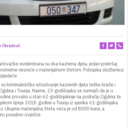
o Obradović
arlovačke evidentirana su dva kaznena djela, jedan prekršaj
e prometne nesreće s materijalnom štetom. Policijska službenica
sljedeće.
i su kriminalističko istraživanje kaznenih djela teške krađe i
gulina i Tounja. Naime, 23-godišnjaka se sumnjiči da je u
dine provalio u stan 62-godišnjakinje na području Ogulina te
e tijekom lipnja 2018. godine u Tounju iz sjenika 61-godišnjaka
ilu. Ukupna materijalna šteta veća je od 8000 kuna, a
eno posebno izvješće.