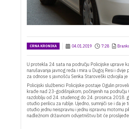
04.01.2019
7:28
Brank
CRNA KRONIKA
U protekla 24 sata na području Policijske uprave k
narušavanja javnog reda i mira u Dugoj Resi i dvij
za odnose s javnošću Senka Staroveški izdvojila je 
Policijski službenici Policijske postaje Ogulin provel
krađe nad 23-godišnjakom, počinjenih na području O
razdoblju od 24. studenog do 24. prosinca 2018. go
otuđio perilicu za rublje. Ujedno, sumnjiči se i da j
otuđio jednu neispravnu i jednu ispravnu motornu p
nadležnom državnom odvjetništvu bit će proslijeđ