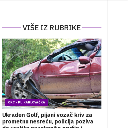
VIŠE IZ RUBRIKE
OKC - PU KARLOVAČKA
Ukraden Golf, pijani vozač kriv za
prometnu nesreću, policija poziva
da vratite nazakonito oružje i