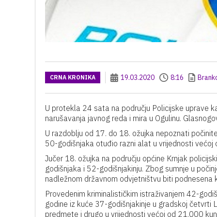
19.03.2020
8:16
Brank
CRNA KRONIKA
U protekla 24 sata na području Policijske uprave k
narušavanja javnog reda i mira u Ogulinu. Glasnogov
U razdoblju od 17. do 18. ožujka nepoznati počinitel
50-godišnjaka otuđio razni alat u vrijednosti većoj
Jučer 18. ožujka na području općine Krnjak policijsk
godišnjaka i 52-godišnjakinju. Zbog sumnje u počin
nadležnom državnom odvjetništvu biti podnesena k
Provedenim kriminalističkim istraživanjem 42-godiš
godine iz kuće 37-godišnjakinje u gradskoj četvrti
predmete i drugo u vrijednosti većoj od 21.000 ku