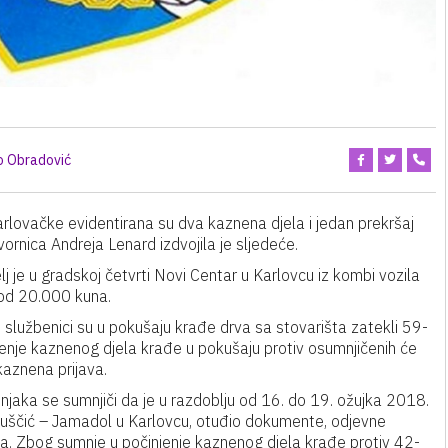
o Obradović
arlovačke evidentirana su dva kaznena djela i jedan prekršaj
ornica Andreja Lenard izdvojila je sljedeće.
j je u gradskoj četvrti Novi Centar u Karlovcu iz kombi vozila
 od 20.000 kuna.
i službenici su u pokušaju krađe drva sa stovarišta zatekli 59-
jenje kaznenog djela krađe u pokušaju protiv osumnjičenih će
aznena prijava.
njaka se sumnjiči da je u razdoblju od 16. do 19. ožujka 2018.
 Luščić – Jamadol u Karlovcu, otuđio dokumente, odjevne
na. Zbog sumnje u počinjenje kaznenog djela krađe protiv 42-