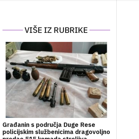
VIŠE IZ RUBRIKE
Građanin s područja Duge Rese
policijskim službenicima dragovoljno
predao 515 komada streljiva