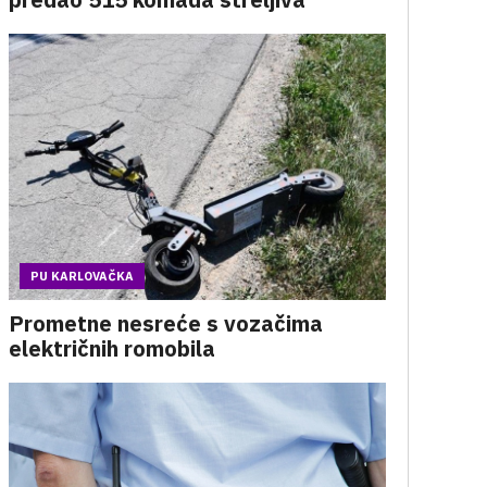
PU KARLOVAČKA
Prometne nesreće s vozačima
električnih romobila