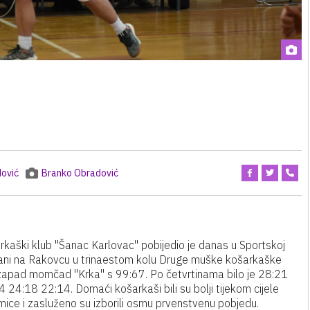
ović
Branko Obradović
rkaški klub "Šanac Karlovac" pobijedio je danas u Sportskoj
ani na Rakovcu u trinaestom kolu Druge muške košarkaške
 zapad momčad "Krka" s 99:67. Po četvrtinama bilo je 28:21
 24:18 22:14. Domaći košarkaši bili su bolji tijekom cijele
mice i zasluženo su izborili osmu prvenstvenu pobjedu.