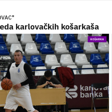
OVAC"
eda karlovačkih košarkaša
KOŠARKA