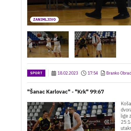
ZANIMLJIVO
18.02.2023
17:54
Branko Obrad
SPORT
"Šanac Karlovac" - "Krk" 99:67
Koša
dvor
lige
25:14
utak