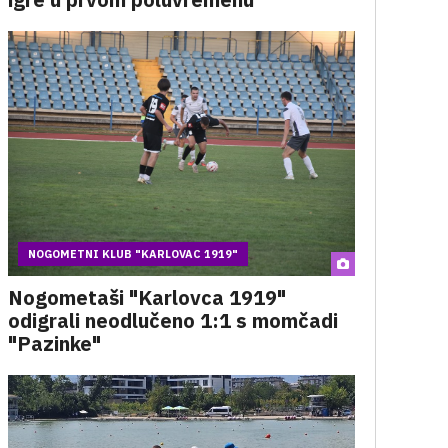
NOGOMETNI KLUB "KARLOVAC 1919"
Nogometaši "Karlovca 1919"
odigrali neodlučeno 1:1 s momčadi
"Pazinke"