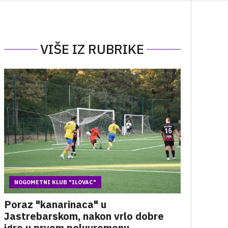
VIŠE IZ RUBRIKE
NOGOMETNI KLUB "ILOVAC"
Poraz "kanarinaca" u
Jastrebarskom, nakon vrlo dobre
igre u prvom poluvremenu