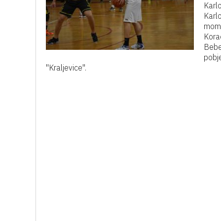
Karlo
Karlo
momč
Korać
Beber
pobj
"Kraljevice".