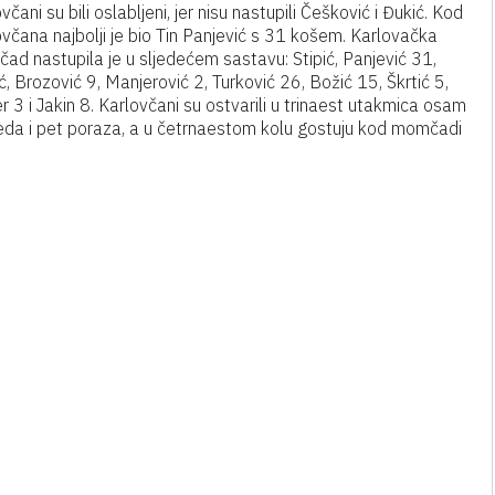
včani su bili oslabljeni, jer nisu nastupili Češković i Đukić. Kod
včana najbolji je bio Tin Panjević s 31 košem. Karlovačka
ad nastupila je u sljedećem sastavu: Stipić, Panjević 31,
, Brozović 9, Manjerović 2, Turković 26, Božić 15, Škrtić 5,
 3 i Jakin 8. Karlovčani su ostvarili u trinaest utakmica osam
eda i pet poraza, a u četrnaestom kolu gostuju kod momčadi