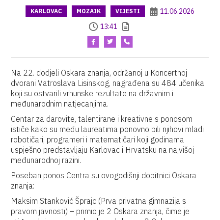
11.06.2026
KARLOVAC
MOZAIK
VIJESTI
13:41
Na 22. dodjeli Oskara znanja, održanoj u Koncertnoj
dvorani Vatroslava Lisinskog, nagrađena su 484 učenika
koji su ostvarili vrhunske rezultate na državnim i
međunarodnim natjecanjima.
Centar za darovite, talentirane i kreativne s ponosom
ističe kako su među laureatima ponovno bili njihovi mladi
robotičari, programeri i matematičari koji godinama
uspješno predstavljaju Karlovac i Hrvatsku na najvišoj
međunarodnoj razini.
Poseban ponos Centra su ovogodišnji dobitnici Oskara
znanja:
Maksim Stanković Šprajc (Prva privatna gimnazija s
pravom javnosti) – primio je 2 Oskara znanja, čime je