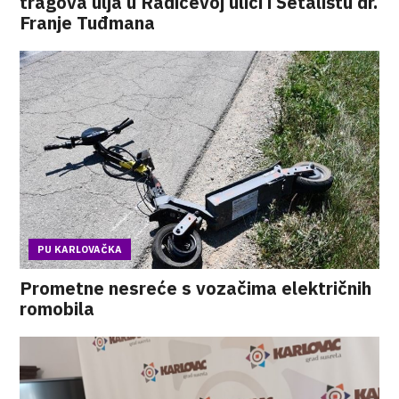
tragova ulja u Radićevoj ulici i Šetalištu dr.
Franje Tuđmana
PU KARLOVAČKA
Prometne nesreće s vozačima električnih
romobila