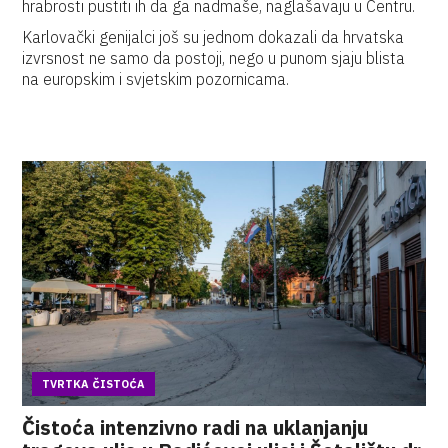
hrabrosti pustiti ih da ga nadmaše, naglašavaju u Centru.
Karlovački genijalci još su jednom dokazali da hrvatska
izvrsnost ne samo da postoji, nego u punom sjaju blista
na europskim i svjetskim pozornicama.
TVRTKA ČISTOĆA
Čistoća intenzivno radi na uklanjanju