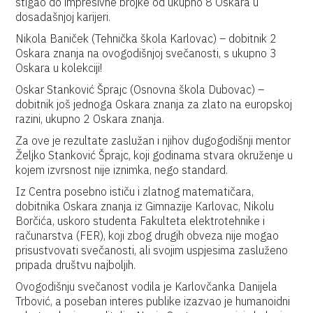
stigao do impresivne brojke od ukupno 8 Oskara u
dosadašnjoj karijeri.
Nikola Baniček (Tehnička škola Karlovac) – dobitnik 2
Oskara znanja na ovogodišnjoj svečanosti, s ukupno 3
Oskara u kolekciji!
Oskar Stanković Šprajc (Osnovna škola Dubovac) –
dobitnik još jednoga Oskara znanja za zlato na europskoj
razini, ukupno 2 Oskara znanja.
Za ove je rezultate zaslužan i njihov dugogodišnji mentor
Željko Stanković Šprajc, koji godinama stvara okruženje u
kojem izvrsnost nije iznimka, nego standard.
Iz Centra posebno ističu i zlatnog matematičara,
dobitnika Oskara znanja iz Gimnazije Karlovac, Nikolu
Borčića, uskoro studenta Fakulteta elektrotehnike i
računarstva (FER), koji zbog drugih obveza nije mogao
prisustvovati svečanosti, ali svojim uspjesima zasluženo
pripada društvu najboljih.
Ovogodišnju svečanost vodila je Karlovčanka Danijela
Trbović, a poseban interes publike izazvao je humanoidni