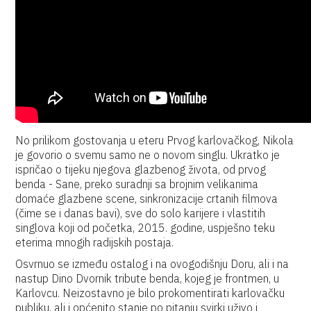
No prilikom gostovanja u eteru Prvog karlovačkog, Nikola
je govorio o svemu samo ne o novom singlu. Ukratko je
ispričao o tijeku njegova glazbenog života, od prvog
benda - Sane, preko suradnji sa brojnim velikanima
domaće glazbene scene, sinkronizacije crtanih filmova
(čime se i danas bavi), sve do solo karijere i vlastitih
singlova koji od početka, 2015. godine, uspješno teku
eterima mnogih radijskih postaja.
Osvrnuo se između ostalog i na ovogodišnju Doru, ali i na
nastup Dino Dvornik tribute benda, kojeg je frontmen, u
Karlovcu. Neizostavno je bilo prokomentirati karlovačku
publiku, ali i općenito stanje po pitanju svirki uživo i