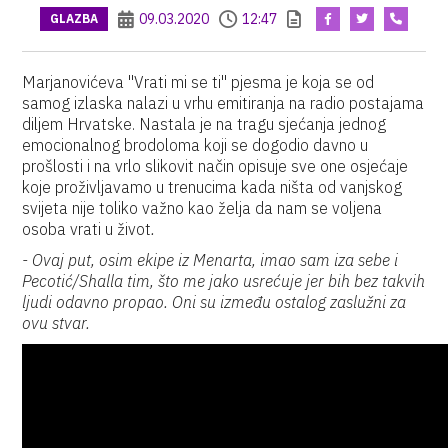
09.03.2020
12:47
GLAZBA
Marjanovićeva "Vrati mi se ti" pjesma je koja se od
samog izlaska nalazi u vrhu emitiranja na radio postajama
diljem Hrvatske. Nastala je na tragu sjećanja jednog
emocionalnog brodoloma koji se dogodio davno u
prošlosti i na vrlo slikovit način opisuje sve one osjećaje
koje proživljavamo u trenucima kada ništa od vanjskog
svijeta nije toliko važno kao želja da nam se voljena
osoba vrati u život
.
- Ovaj put, osim ekipe iz Menarta, imao sam iza sebe i
Pecotić/Shalla tim, što me jako usrećuje jer bih bez takvih
ljudi odavno propao. Oni su između ostalog zaslužni za
ovu stvar.