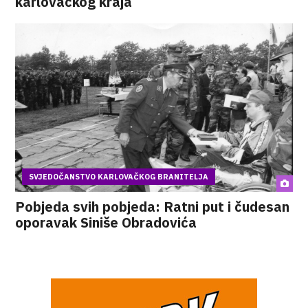
karlovačkog kraja
SVJEDOČANSTVO KARLOVAČKOG BRANITELJA
Pobjeda svih pobjeda: Ratni put i čudesan
oporavak Siniše Obradovića