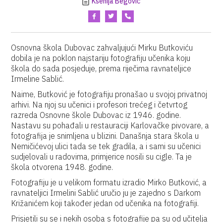
Ksenija Begović
Osnovna škola Dubovac zahvaljujući Mirku Butkoviću
dobila je na poklon najstariju fotografiju učenika koju
škola do sada posjeduje, prema riječima ravnateljice
Irmeline Sablić.
Naime, Butković je fotografiju pronašao u svojoj privatnoj
arhivi. Na njoj su učenici i profesori trećeg i četvrtog
razreda Osnovne škole Dubovac iz 1946. godine.
Nastavu su pohađali u restauraciji Karlovačke pivovare, a
fotografija je snimljena u blizini. Današnja stara škola u
Nemičićevoj ulici tada se tek gradila, a i sami su učenici
sudjelovali u radovima, primjerice nosili su cigle. Ta je
škola otvorena 1948. godine.
Fotografiju je u velikom formatu izradio Mirko Butković, a
ravnateljici Irmelini Sablić uručio ju je zajedno s Darkom
Križanićem koji također jedan od učenika na fotografiji.
Prisjetili su se i nekih osoba s fotografije pa su od učitelja