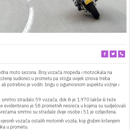
 jedna moto sezona. Broj vozača mopeda i motocikala na
eniji sudionici u prometu pa stoga uvijek iznova treba
a, ali potrebno je voditi brigu o sigurnosnom aspektu vožnje i
smrtno stradalo 59 vozača, dok ih je 1.970 lakše ili teže
ke evidentirano je 58 prometnih nesreća u kojima su sudjelovali
rećama smrtno su stradale dvije osobe i 51 je ozlijeđena.
savjesnih vozača ostalih motornih vozila, koji grubim kršenjem
ika u prometu.