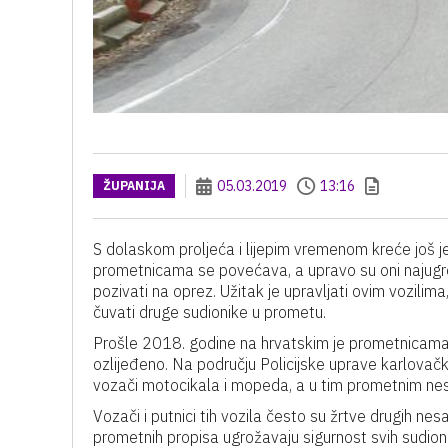
05.03.2019
13:16
ŽUPANIJA
S dolaskom proljeća i lijepim vremenom kreće još
prometnicama se povećava, a upravo su oni najugrož
pozivati na oprez. Užitak je upravljati ovim vozilim
čuvati druge sudionike u prometu.
Prošle 2018. godine na hrvatskim je prometnicama 
ozlijeđeno. Na području Policijske uprave karlovač
vozači motocikala i mopeda, a u tim prometnim nes
Vozači i putnici tih vozila često su žrtve drugih ne
prometnih propisa ugrožavaju sigurnost svih sudion