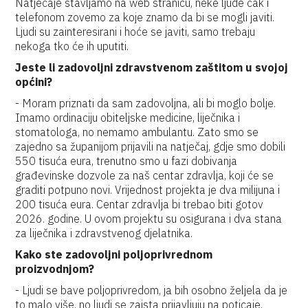
Natječaje stavljamo na web stranicu, neke ljude čak i
telefonom zovemo za koje znamo da bi se mogli javiti.
Ljudi su zainteresirani i hoće se javiti, samo trebaju
nekoga tko će ih uputiti.
Jeste li zadovoljni zdravstvenom zaštitom u svojoj
općini?
- Moram priznati da sam zadovoljna, ali bi moglo bolje.
Imamo ordinaciju obiteljske medicine, liječnika i
stomatologa, no nemamo ambulantu. Zato smo se
zajedno sa županijom prijavili na natječaj, gdje smo dobili
550 tisuća eura, trenutno smo u fazi dobivanja
građevinske dozvole za naš centar zdravlja, koji će se
graditi potpuno novi. Vrijednost projekta je dva milijuna i
200 tisuća eura. Centar zdravlja bi trebao biti gotov
2026. godine. U ovom projektu su osigurana i dva stana
za liječnika i zdravstvenog djelatnika.
Kako ste zadovoljni poljoprivrednom
proizvodnjom?
- Ljudi se bave poljoprivredom, ja bih osobno željela da je
to malo više, no ljudi se zaista prijavljuju na poticaje,