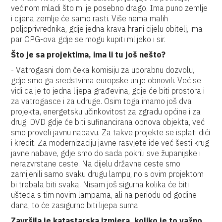
većinom mladi što mi je posebno drago. Ima puno zemlje
i cijena zemlje će samo rasti. Više nema malih
poljoprivrednika, gdje jedna krava hrani cijelu obitelj, ima
par OPG-ova gdje se mogu kupiti mlijeko i sir.
Što je sa projektima, ima li tu još nešto?
- Vatrogasni dom čeka komisiju za uporabnu dozvolu,
gdje smo ga sredstvima europske unije obnovili. Već se
vidi da je to jedna lijepa građevina, gdje će biti prostora i
za vatrogasce i za udruge. Osim toga imamo još dva
projekta, energetsku učinkovitost za zgradu općine i za
drugi DVD gdje će biti sufinancirana obnova objekta, već
smo proveli javnu nabavu. Za takve projekte se isplati dići
i kredit. Za modernizaciju javne rasvjete ide već šesti krug
javne nabave, gdje smo do sada pokrili sve županijske i
nerazvrstane ceste. Na dijelu državne ceste smo
zamijenili samo svaku drugu lampu, no s ovim projektom
bi trebala biti svaka. Nisam još sigurna kolika će biti
ušteda s tim novim lampama, ali na periodu od godine
dana, to će zasigurno biti lijepa suma.
Završila je katastarska izmjera, koliko je to važno