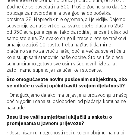
novorođene bebe imamo poticaj od 400 eura, od 2025.
godine će se povećati na 500. Prošle godine smo dali 23
poticaja za novorođene, a ove godine do početka
prosinca 28. Napredak nije ogroman, ali je vidljiv. Dajemo i
subvencije za naše vrtiće, za svako dijete plaćamo 250
od 350 eura pune cijene, tako da roditelji snose trošak od
samo sto eura. Za svako drugo ili treće dijete se troškovi
umanjuju za još 10 posto. Treba naglasiti da mi ne
plaćamo samo za vrtić u našoj općini, već za sve vrtiće u
koje su upisani stanovnici naše općine. Što se tiče djece
sufinanciramo gotovo sve osim višednevnih izleta, ali
zato imamo stipendije i za učenike i studente.
Što omogućavate novim poslovnim subjektima, ako
se odluče u vašoj općini baviti svojom djelatnosti?
- Omogućujemo da ako ima prijavljenu proizvodnju u našoj
općini godinu dana su oslobođeni od plaćanja komunalne
naknade.
Jesu li se vaši sumještani uključili u anketu o
promjenama u javnom prijevozu?
- Jesu, nisam u mogućnosti reći u kojem obujmu, nama bi