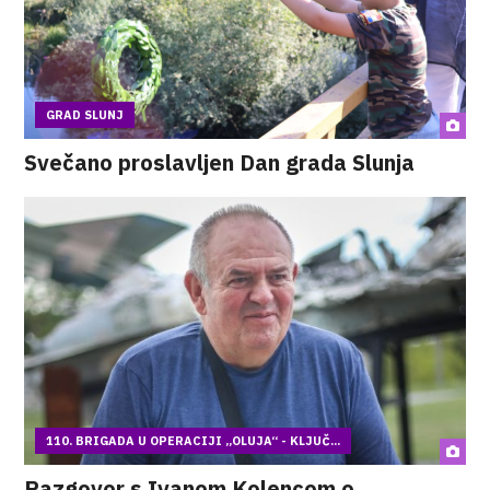
GRAD SLUNJ
Svečano proslavljen Dan grada Slunja
110. BRIGADA U OPERACIJI „OLUJA“ - KLJUČ...
Razgovor s Ivanom Kolencom o