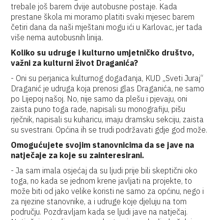
trebale još barem dvije autobusne postaje. Kada
prestane škola mi moramo platiti svaki mjesec barem
četiri dana da naši mještani mogu ići u Karlovac, jer tada
više nema autobusnih linija.
Koliko su udruge i kulturno umjetničko društvo,
važni za kulturni život Draganića?
- Oni su perjanica kulturnog događanja, KUD „Sveti Juraj“
Draganić je udruga koja prenosi glas Draganića, ne samo
po Lijepoj našoj. No, nije samo da plešu i pjevaju, oni
zaista puno toga rade, napisali su monografiju, pišu
rječnik, napisali su kuharicu, imaju dramsku sekciju, zaista
su svestrani. Općina ih se trudi podržavati gdje god može.
Omogućujete svojim stanovnicima da se jave na
natječaje za koje su zainteresirani.
- Ja sam imala osjećaj da su ljudi prije bili skeptični oko
toga, no kada se jednom krene javljati na projekte, to
može biti od jako velike koristi ne samo za općinu, nego i
za njezine stanovnike, a i udruge koje djeluju na tom
području. Pozdravljam kada se ljudi jave na natječaj.