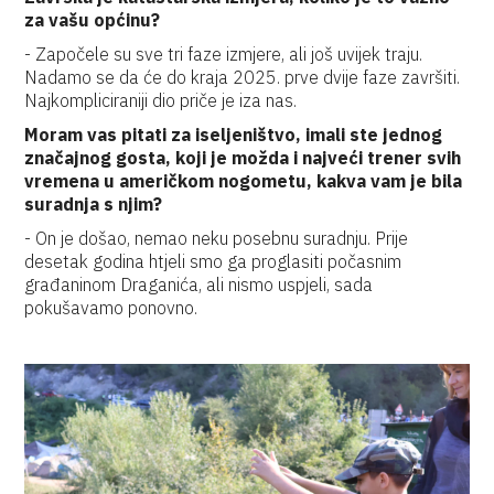
za vašu općinu?
- Započele su sve tri faze izmjere, ali još uvijek traju.
Nadamo se da će do kraja 2025. prve dvije faze završiti.
Najkompliciraniji dio priče je iza nas.
Moram vas pitati za iseljeništvo, imali ste jednog
značajnog gosta, koji je možda i najveći trener svih
vremena u američkom nogometu, kakva vam je bila
suradnja s njim?
- On je došao, nemao neku posebnu suradnju. Prije
desetak godina htjeli smo ga proglasiti počasnim
građaninom Draganića, ali nismo uspjeli, sada
pokušavamo ponovno.