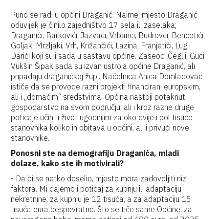
Puno se radi u općini Draganić. Naime, mjesto Draganić
oduvijek je činilo zajedništvo 17 sela ili zaselaka;
Draganići, Barkovići, Jazvaci, Vrbanci, Budrovci; Bencetići,
Goljak, Mrzljaki, Vrh, Križančići, Lazina, Franjetići, Lug i
Darići koji su i sada u sastavu općine. Zaseoci Čeglji, Guci i
Vukšin Šipak sada su izvan ustroja općine Draganić, ali
pripadaju draganićkoj župi. Načelnica Anica Domladovac
ističe da se provode razni projekti financirani europskim,
ali i „domaćim“ sredstvima. Općina nastoji potaknuti
gospodarstvo na svom području, ali i kroz razne druge
poticaje učiniti život ugodnijim za oko dvije i pol tisuće
stanovnika koliko ih obitava u općini, ali i privući nove
stanovnike.
Ponosni ste na demografiju Draganića, mladi
dolaze, kako ste ih motivirali?
- Da bi se netko doselio, mjesto mora zadovoljiti niz
faktora. Mi dajemo i poticaj za kupnju ili adaptaciju
nekretnine, za kupnju je 12 tisuća, a za adaptaciju 15
tisuća eura bespovratno. Što se tiče same Općine, za