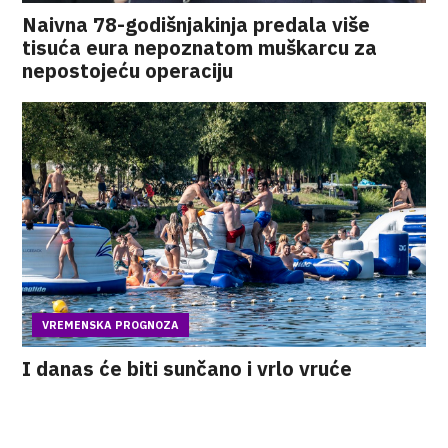
Naivna 78-godišnjakinja predala više
tisuća eura nepoznatom muškarcu za
nepostojeću operaciju
VREMENSKA PROGNOZA
I danas će biti sunčano i vrlo vruće