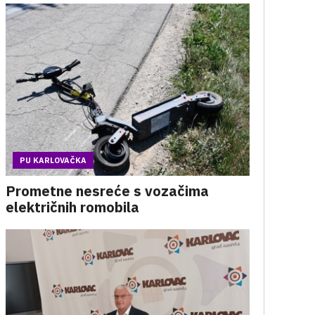
PU KARLOVAČKA
Prometne nesreće s vozačima
električnih romobila