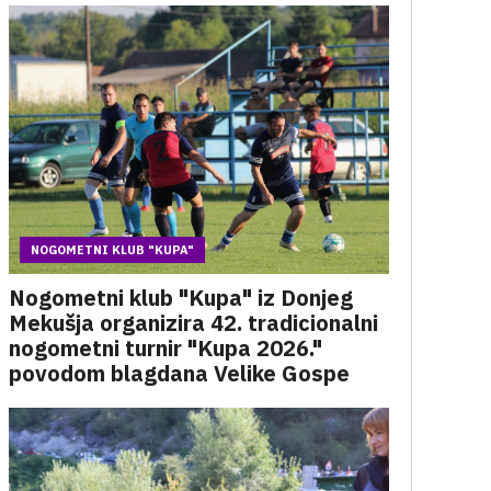
NOGOMETNI KLUB "KUPA"
Nogometni klub "Kupa" iz Donjeg
Mekušja organizira 42. tradicionalni
nogometni turnir "Kupa 2026."
povodom blagdana Velike Gospe