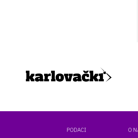
PODACI
O 