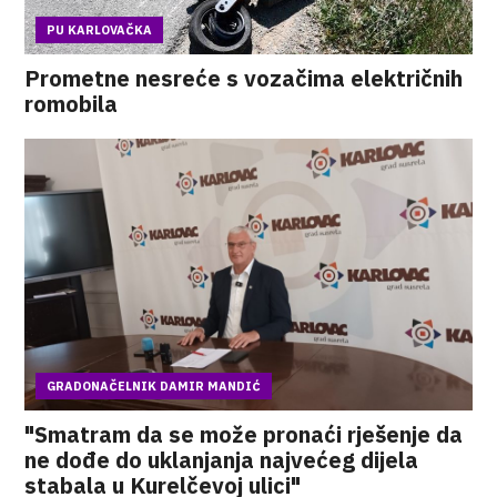
PU KARLOVAČKA
Prometne nesreće s vozačima električnih
romobila
GRADONAČELNIK DAMIR MANDIĆ
"Smatram da se može pronaći rješenje da
ne dođe do uklanjanja najvećeg dijela
stabala u Kurelčevoj ulici"