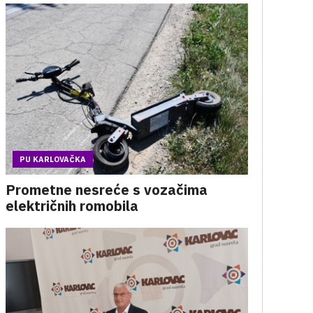
PU KARLOVAČKA
Prometne nesreće s vozačima
električnih romobila