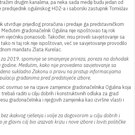
otražim drugim kanalima, pa neka sada mediji budu jedan od
je predsjednik ogulinskog HDZ-a i saborski zastupnik Tomislav
 utvrđuje prijedlog proračuna i predaje ga predstavničkom
 Međutim gradonačelnik Ogulina nije ispoštovao taj rok
m vijećniku ponaosob. Također, nisu proveli savjetovanje sa
tako ni taj rok nije ispoštovan, već se savjetovanje provodilo
hodnom mandatu Zlata Kurelac.
 za 2019. spominje se smanjenje prireza, poreza na dohodak
ove godine. Međutim, kako nije provedeno savjetovanje sa
vedeno sukladno Zakonu o pravu na pristup informacijama
ulaciji građanima pred predstojeće izbore.
ić osvrnuo se na izjave zamjenice gradonačelnika Ogulina koja
trebali raditi u cilju dobrih i konstruktivnih odluka za grad
teresu gradonačelnika i njegovih zamjenika kao izvršne vlasti i
a bez ikakvog rješenja i volje za dogovorom u cilju dobrih i
e glavni cilj bio izazvati krizu i nove izbore i loviti političke