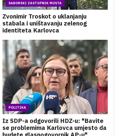
SABORSKI ZASTUPNIK MOSTA
Zvonimir Troskot o uklanjanju
stabala i uništavanju zelenog
identiteta Karlovca
POLITIKA
Iz SDP-a odgovorili HDZ-u: "Bavite
se problemima Karlovca umjesto da
budete glasnogovornik AP-u"