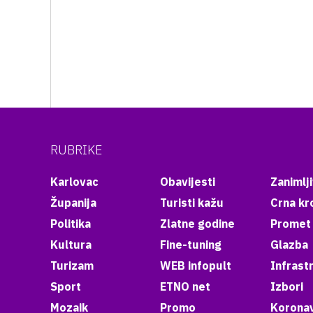
RUBRIKE
Karlovac
Obavijesti
Zanimlji
Županija
Turisti kažu
Crna kr
Politika
Zlatne godine
Promet
Kultura
Fine-tuning
Glazba
Turizam
WEB infopult
Infrast
Sport
ETNO net
Izbori
Mozaik
Promo
Koronav