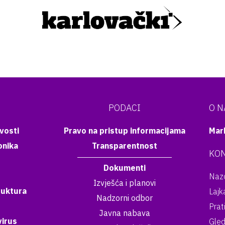
PODACI
O 
vosti
Pravo na pristup informacijama
Mar
onika
Transparentnost
KON
Dokumenti
Nazo
Izvješća i planovi
ruktura
Lajk
Nadzorni odbor
Prat
Javna nabava
irus
Gled