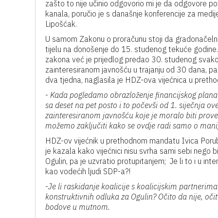
zašto to nije učinio odgovorio mi je da odgovore p
kanala, poručio je s današnje konferencije za medi
Lipošćak.
U samom Zakonu o proračunu stoji da gradonačelnik
tijelu na donošenje do 15. studenog tekuće godine.
zakona već je prijedlog predao 30. studenog svako
zainteresiranom javnošću u trajanju od 30 dana, pa 
dva tjedna, naglasila je HDZ-ova vijećnica u pret
-
Kada pogledamo obrazloženje financijskog plana
sa deset na pet posto i to počevši od 1. siječnja 
zainteresiranom javnošću koje je moralo biti pro
možemo zaključiti kako se ovdje radi samo o manip
HDZ-ov vijećnik u prethodnom mandatu Ivica Porub
je kazala kako vijećnici nisu svrha sami sebi nego bi 
Ogulin, pa je uzvratio protupitanjem; Je li to i u in
kao vodećih ljudi SDP-a?!
-
Je li raskidanje koalicije s koalicijskim partnerim
konstruktivnih odluka za Ogulin? Očito da nije, očito j
bodove u mutnom.