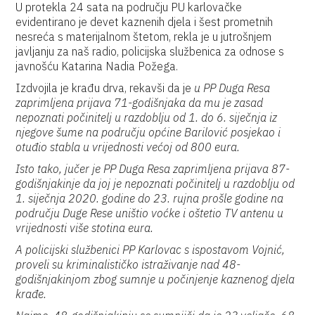
U protekla 24 sata na području PU karlovačke
evidentirano je devet kaznenih djela i šest prometnih
nesreća s materijalnom štetom, rekla je u jutrošnjem
javljanju za naš radio, policijska službenica za odnose s
javnošću Katarina Nadia Požega.
Izdvojila je krađu drva, rekavši da je
u PP Duga Resa
zaprimljena prijava 71-godišnjaka da mu je zasad
nepoznati počinitelj u razdoblju od 1. do 6. siječnja iz
njegove šume na području općine Barilović posjekao i
otuđio stabla u vrijednosti većoj od 800 eura.
Isto tako,
jučer je PP Duga Resa zaprimljena prijava 87-
godišnjakinje da joj je ne
poznati počinitelj u razdoblju od
1. siječnja 2020. godine do 23. rujna prošle godine na
području Duge Rese uništio voćke i oštetio TV antenu u
vrijednosti više stotina eura.
A policijski službenici PP Karlovac s ispostavom Vojnić,
proveli su kriminalističko istraživanje nad 48-
godišnjakinjom zbog sumnje u počinjenje kaznenog djela
krađe.