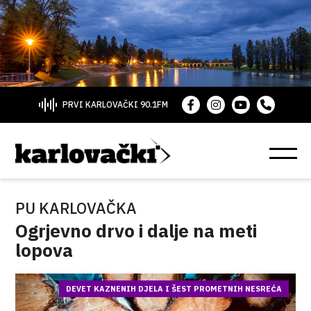
PRVI KARLOVAČKI 90.1FM
PU KARLOVAČKA
Ogrjevno drvo i dalje na meti
lopova
DEVET KAZNENIH DJELA I ŠEST PROMETNIH NESREĆA