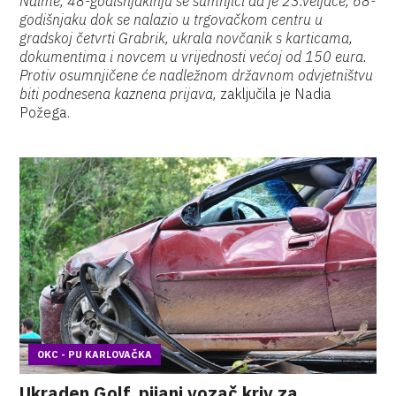
Naime, 48-godišnjakinju se sumnjiči da je 23.veljače, 68-
godišnjaku dok se nalazio u trgovačkom centru u
gradskoj četvrti Grabrik, ukrala novčanik s karticama,
dokumentima i novcem u vrijednosti većoj od 150 eura.
Protiv osumnjičene će nadležnom državnom odvjetništvu
biti podnesena kaznena prijava,
zaključila je Nadia
Požega.
OKC - PU KARLOVAČKA
Ukraden Golf, pijani vozač kriv za