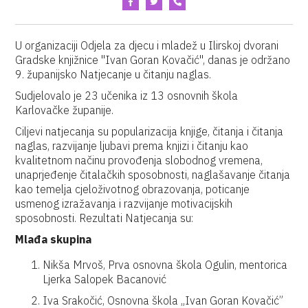
U organizaciji Odjela za djecu i mladež u Ilirskoj dvorani
Gradske knjižnice "Ivan Goran Kovačić", danas je održano
9. županijsko Natjecanje u čitanju naglas.
Sudjelovalo je 23 učenika iz 13 osnovnih škola
Karlovačke županije.
Ciljevi natjecanja su popularizacija knjige, čitanja i čitanja
naglas, razvijanje ljubavi prema knjizi i čitanju kao
kvalitetnom načinu provođenja slobodnog vremena,
unaprjeđenje čitalačkih sposobnosti, naglašavanje čitanja
kao temelja cjeloživotnog obrazovanja, poticanje
usmenog izražavanja i razvijanje motivacijskih
sposobnosti. Rezultati Natjecanja su:
Mlađa skupina
Nikša Mrvoš, Prva osnovna škola Ogulin, mentorica
Ljerka Salopek Bacanović
Iva Srakočić, Osnovna škola „Ivan Goran Kovačić”