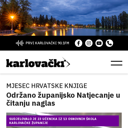
PRVI KARLOVAČKI 90.1FM
MJESEC HRVATSKE KNJIGE
Održano županijsko Natjecanje u
čitanju naglas
SUDJELOVALO JE 23 UČENIKA IZ 13 OSNOVNIH ŠKOLA
KARLOVAČKE ŽUPANIJE