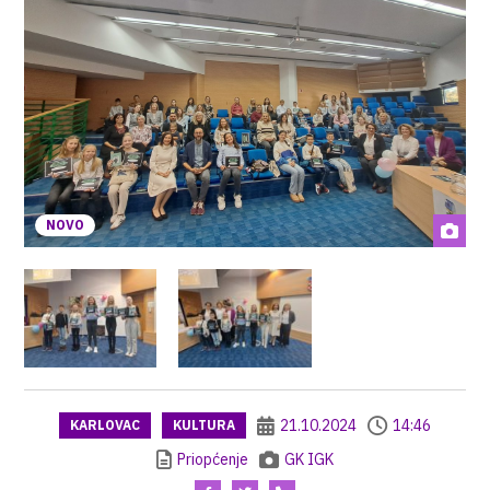
NOVO
21.10.2024
14:46
KARLOVAC
KULTURA
Priopćenje
GK IGK