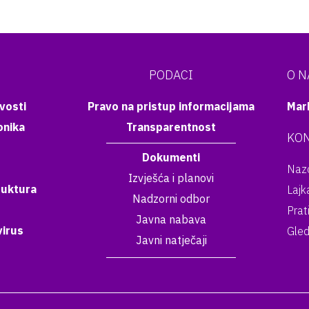
PODACI
O 
vosti
Pravo na pristup informacijama
Mar
onika
Transparentnost
KON
Dokumenti
Nazo
Izvješća i planovi
ruktura
Lajk
Nadzorni odbor
Prat
Javna nabava
irus
Gled
Javni natječaji