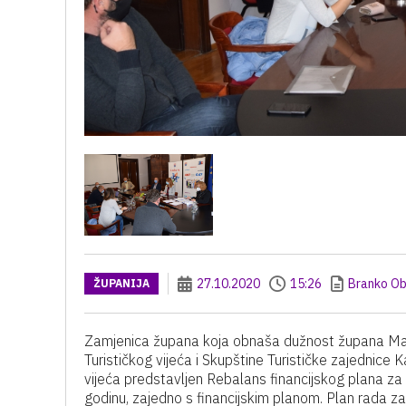
27.10.2020
15:26
Branko Ob
ŽUPANIJA
Zamjenica župana koja obnaša dužnost župana Mar
Turističkog vijeća i Skupštine Turističke zajednice K
vijeća predstavljen Rebalans financijskog plana za
godinu, zajedno s financijskim planom. Plan rada z