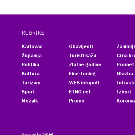
RUBRIKE
Karlovac
Obavijesti
Zanimlji
Županija
Turisti kažu
Crna kr
Politika
Zlatne godine
Promet
Kultura
Fine-tuning
Glazba
Turizam
WEB infopult
Infrast
Sport
ETNO net
Izbori
Mozaik
Promo
Koronav
Powered by
Typed