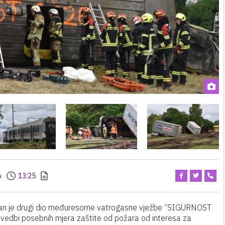
6
13:25
an je drugi dio međuresorne vatrogasne vježbe ‘’SIGURNOST
rovedbi posebnih mjera zaštite od požara od interesa za