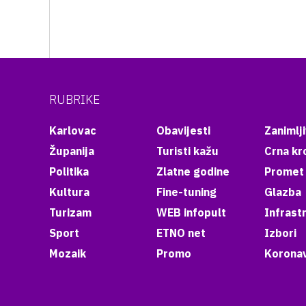
RUBRIKE
Karlovac
Obavijesti
Zanimlji
Županija
Turisti kažu
Crna kr
Politika
Zlatne godine
Promet
Kultura
Fine-tuning
Glazba
Turizam
WEB infopult
Infrast
Sport
ETNO net
Izbori
Mozaik
Promo
Koronav