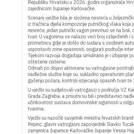
Republiku Hrvatsku u 2026. godini organizirala Hr
zajednicom županije Karlovačke.
Scenarij vježbe bila je složena nesreća u željeznič
iz tračnica dijela kompozicije putničkog vlaka koja 
nesreće, jedan putnički vagon prevrnuo se na bok, d
tvari. U vagonima se nalazio veći broj ozlijeđenih i 
prometnicu gdje je došlo do sudara s osobnim autom
uspostaviti zone opasnosti, osigurati područje inter
Tijekom razvoja događaja simulirano je i izbijanje po
oštećene cisterne.
Odmah po dojavi aktivirane su vatrogasne postrojbe, 
nadležne službe koje su, sukladno operativnim plan
gašenju požara, kontroli istjecanja opasnih tvari te z
U vježbi su sudjelovali vatrogasci s područja VZ 
Grada Zagreba, a prisutni su bili i predstavnici nadlež
učinkovitost sustava domovinske sigurnosti u odgo
tvarima.
Vježbi su nazočili savjetnik ministra hrvatskih bra
Repinc, glavni vatrogasni zapovjednik Slavko Tucako
zamjenica županice Karlovačke županije Vesna Haj