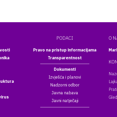
PODACI
O 
vosti
Pravo na pristup informacijama
Mar
onika
Transparentnost
KON
Dokumenti
Nazo
Izvješća i planovi
ruktura
Lajk
Nadzorni odbor
Prat
Javna nabava
irus
Gled
Javni natječaji