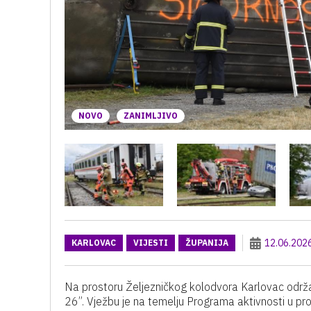
NOVO
ZANIMLJIVO
12.06.202
KARLOVAC
VIJESTI
ŽUPANIJA
Na prostoru Željezničkog kolodvora Karlovac održ
26’’. Vježbu je na temelju Programa aktivnosti u p