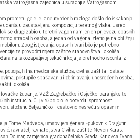
vatska vatrogasna zajednica u suradnji s Vatrogasnom
kom prometu gdje je iz neutvrđenih razloga došlo do iskakanja
je udarila u zaustavljenu kompoziciju teretnog vlaka. Usred
ok se drugi zabio u teretni vagon namijenjen prijevozu opasnih
smrtno stradalih osoba, a jedan od vagona izletio je na obližnju
obilom. Zbog istjecanja opasnih tvari bilo je potrebno
vencije te provoditi mjere zaštite stanovništva i okoliša.
žara na lakozapaljivoj tekućini koja je prethodno iscurila iz
policija, hitna medicinska služba, civilna zaštita i ostale
ovima, pristupile spašavanju i zbrinjavanju unesrećenih osoba,
aštiti okoliša.
Karlovačke županije, VZŽ Zagrebačke i Osječko-baranjske te
nih institucija. Cilj vježbe bio je potvrditi spremnost i
voru složenu željezničko - cestovno nesreću s opasnim
nitelja Tome Medveda, umirovljeni general-pukovnik Dragutin
vić, ravnatelj ravnateljstva Civilne zaštite Neven Karas,
san Dolinar, zamjenica gradonačelnika Grada Karlovca Ivana