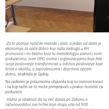
-Za to postoje različite metode i alati, a jedan od alata je
ekonomija za opće dobro koji naša zadruga u RH
promovira i mi želimo kroz tu metodologiju pomoći svim
poduzećima, svim OPG-ovima i organizacijama koje žele
svoje poslovanje transformirati u održivo poslovanje koje
brine o okolišu, o zaposlenicima i doprinosi općem
dobru,
istaknula je Gjokaj.
Na radionici je polaznicima objasnila koji su osnovni koraci
i na koji način se to može primjenjivati u praksi i koristiti za
poduzeće.
-Važno je istaknuti da su već danas po Zakonu o
računovodstvu sve tvrtke koje imaju više od 500