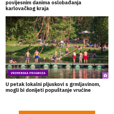
povijesnim danima oslobađanja
karlovačkog kraja
VREMENSKA PROGNOZA
U petak lokalni pljuskovi s grmljavinom,
mogli bi donijeti popuštanje vrućine