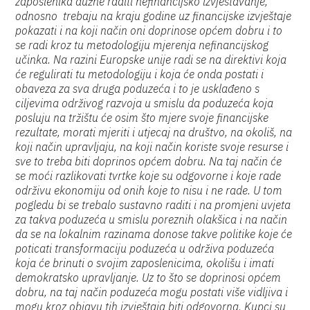
zaposlenika dužne raditi nefinancijsko izvještavanje,
odnosno trebaju na kraju godine uz financijske izvještaje
pokazati i na koji način oni doprinose općem dobru i to
se radi kroz tu metodologiju mjerenja nefinancijskog
učinka. Na razini Europske unije radi se na direktivi koja
će regulirati tu metodologiju i koja će onda postati i
obaveza za sva druga poduzeća i to je usklađeno s
ciljevima održivog razvoja u smislu da poduzeća koja
posluju na tržištu će osim što mjere svoje financijske
rezultate, morati mjeriti i utjecaj na društvo, na okoliš, na
koji način upravljaju, na koji način koriste svoje resurse i
sve to treba biti doprinos općem dobru. Na taj način će
se moći razlikovati tvrtke koje su odgovorne i koje rade
održivu ekonomiju od onih koje to nisu i ne rade. U tom
pogledu bi se trebalo sustavno raditi i na promjeni uvjeta
za takva poduzeća u smislu poreznih olakšica i na način
da se na lokalnim razinama donose takve politike koje će
poticati transformaciju poduzeća u održiva poduzeća
koja će brinuti o svojim zaposlenicima, okolišu i imati
demokratsko upravljanje. Uz to što se doprinosi općem
dobru, na taj način poduzeća mogu postati više vidljiva i
mogu kroz objavu tih izvještaja biti odgovorna. Kupci su