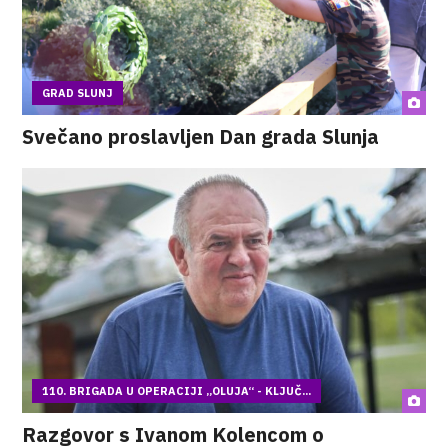
GRAD SLUNJ
Svečano proslavljen Dan grada Slunja
110. BRIGADA U OPERACIJI „OLUJA“ - KLJUČ...
Razgovor s Ivanom Kolencom o