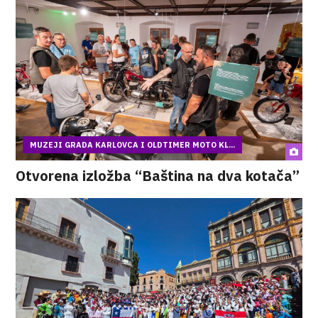
MUZEJI GRADA KARLOVCA I OLDTIMER MOTO KL...
Otvorena izložba “Baština na dva kotača”