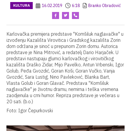
16.02.2019
6:18
Branko Obradović
KULTURA
Karlovačka premijera predstave "Komšiluk naglavačke" u
izvođenju Kazališta Virovitica i Gradskog kazališta Zorin
dom održana je sinoć u prepunom Zorin domu. Autorica
predstave je Nina Mitrović, a redatelj Dario Harjaček. U
predstavi nastupaju glumci karlovačkog i virovitičkog
kazališta Draško Zidar, Mijo Pavelko, Antun Vrbenski, Igor
Golub, Peđa Gvozdić, Goran Koši, Goran Vučko, Vanja
Gvozdić, Sara Lustig, Nino Pavleković, Blanka Bart,
Vlasta Golub i Goran Glavač. Predstava "Komšiluk
naglavačke" je životnu dramu, nemirna i teška vremena
zaodjenula u crni humor. Repriza predstave je večeras u
20 sati. (b.o.)
Foto: Igor Čepurkovski