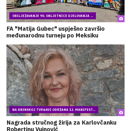
OBILJEŽAVANJE 90. OBLJETNICE DJELOVANJA ...
FA "Matija Gubec" uspješno završio
međunarodnu turneju po Meksiku
NA KNINSKOJ TVRĐAVI ODRŽANA 12. MANIFEST...
Nagrada stručnog žirija za Karlovčanku
Robertinu Vujnović