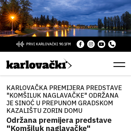
PRVI KARLOVAČKI 90.1FM
KARLOVAČKA PREMIJERA PREDSTAVE
"KOMŠILUK NAGLAVAČKE" ODRŽANA
JE SINOĆ U PREPUNOM GRADSKOM
KAZALIŠTU ZORIN DOMU
Održana premijera predstave
"Komšiluk naglavačke"