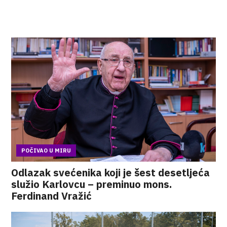
POČIVAO U MIRU
Odlazak svećenika koji je šest desetljeća
služio Karlovcu – preminuo mons.
Ferdinand Vražić