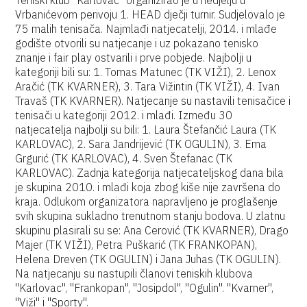
Teniski klub "Karlovac" organizirao je u nedjelju u
Vrbanićevom perivoju 1. HEAD dječji turnir. Sudjelovalo je
75 malih tenisača. Najmlađi natjecatelji, 2014. i mlađe
godište otvorili su natjecanje i uz pokazano tenisko
znanje i fair play ostvarili i prve pobjede. Najbolji u
kategoriji bili su: 1. Tomas Matunec (TK VIŽI), 2. Lenox
Aračić (TK KVARNER), 3. Tara Vižintin (TK VIŽI), 4. Ivan
Travaš (TK KVARNER). Natjecanje su nastavili tenisačice i
tenisači u kategoriji 2012. i mlađi. Između 30
natjecatelja najbolji su bili: 1. Laura Štefančić Laura (TK
KARLOVAC), 2. Sara Jandrijević (TK OGULIN), 3. Ema
Grgurić (TK KARLOVAC), 4. Sven Štefanac (TK
KARLOVAC). Zadnja kategorija natjecateljskog dana bila
je skupina 2010. i mlađi koja zbog kiše nije završena do
kraja. Odlukom organizatora napravljeno je proglašenje
svih skupina sukladno trenutnom stanju bodova. U zlatnu
skupinu plasirali su se: Ana Cerović (TK KVARNER), Drago
Majer (TK VIŽI), Petra Puškarić (TK FRANKOPAN),
Helena Dreven (TK OGULIN) i Jana Juhas (TK OGULIN).
Na natjecanju su nastupili članovi teniskih klubova
"Karlovac", "Frankopan", "Josipdol", "Ogulin". "Kvarner",
"Viži" i "Sporty".