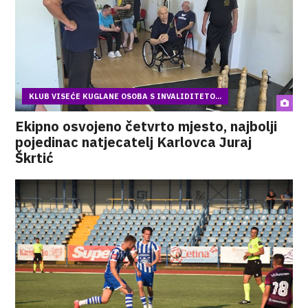
KLUB VISEĆE KUGLANE OSOBA S INVALIDITETO...
Ekipno osvojeno četvrto mjesto, najbolji
pojedinac natjecatelj Karlovca Juraj
Škrtić