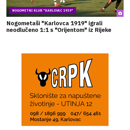
NOGOMETNI KLUB "KARLOVAC 1919"
Nogometaši "Karlovca 1919" igrali
neodlučeno 1:1 s "Orijentom" iz Rijeke