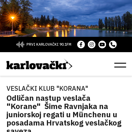
PRVI KARLOVAČKI 90.1FM
VESLAČKI KLUB "KORANA"
Odličan nastup veslača
"Korane" Šime Ravnjaka na
juniorskoj regati u Münchenu u
posadama Hrvatskog veslačkog
saveza