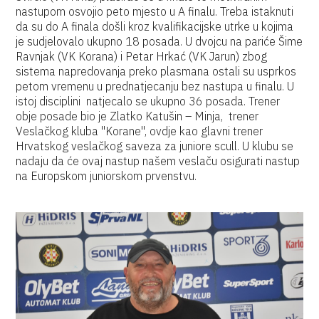
nastupom osvojio peto mjesto u A finalu. Treba istaknuti
da su do A finala došli kroz kvalifikacijske utrke u kojima
je sudjelovalo ukupno 18 posada. U dvojcu na pariće Šime
Ravnjak (VK Korana) i Petar Hrkać (VK Jarun) zbog
sistema napredovanja preko plasmana ostali su usprkos
petom vremenu u prednatjecanju bez nastupa u finalu. U
istoj disciplini natjecalo se ukupno 36 posada. Trener
obje posade bio je Zlatko Katušin – Minja, trener
Veslačkog kluba "Korane", ovdje kao glavni trener
Hrvatskog veslačkog saveza za juniore scull. U klubu se
nadaju da će ovaj nastup našem veslaču osigurati nastup
na Europskom juniorskom prvenstvu.