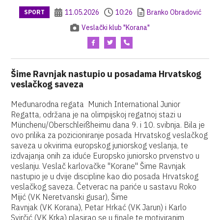
11.05.2026
10:26
Branko Obradović
SPORT
Veslački klub "Korana"
Šime Ravnjak nastupio u posadama Hrvatskog
veslačkog saveza
Međunarodna regata Munich International Junior
Regatta, održana je na olimpijskoj regatnoj stazi u
Münchenu/Oberschleißheimu dana 9. i 10. svibnja. Bila je
ovo prilika za pozicioniranje posada Hrvatskog veslačkog
saveza u okvirima europskog juniorskog veslanja, te
izdvajanja onih za iduće Europsko juniorsko prvenstvo u
veslanju. Veslač karlovačke "Korane" Šime Ravnjak
nastupio je u dvije discipline kao dio posada Hrvatskog
veslačkog saveza. Četverac na pariće u sastavu Roko
Mijić (VK Neretvanski gusar), Šime
Ravnjak (VK Korana), Petar Hrkać (VK Jarun) i Karlo
Svirčić (VK Krka) plasirao se u finale te motiviranim