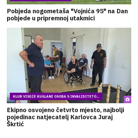
Pobjeda nogometaša "Vojnića 95" na Dan
pobjede u pripremnoj utakmici
KLUB VISEĆE KUGLANE OSOBA S INVALIDITETO...
Ekipno osvojeno četvrto mjesto, najbolji
pojedinac natjecatelj Karlovca Juraj
Škrtić