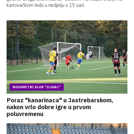
karlovačkom ledu u nedjelju u 15 sati.
NOGOMETNI KLUB "ILOVAC"
Poraz "kanarinaca" u Jastrebarskom,
nakon vrlo dobre igre u prvom
poluvremenu