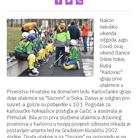
Nakon
nekoliko
vikenda
odgoda, jugo,
Covid, ovaj
vikend članice
Inline hokej
kluba
"Karlovac"
igraju prve
utakmice u
Prvenstvu Hrvatske na domaćem ledu. Karlovčanke igraju
dvije utakmice sa "Sisciom" iz Siska. Danas je odigran prvi
susret, a gošće su pobijedile s 10:1. Pogodak za
karlovačke hokejašice postigla je Gačić, a asistirala je
Primužak. Bila je to prva službena utakmica državnog
prvenstva u Karlovcu u novijoj povijesti odnosno otkada je
postavljen umjetni led na Gradskom klizalištu 2002.
godine. Druga utakmica sa "Sisciom" na rasporedu je na