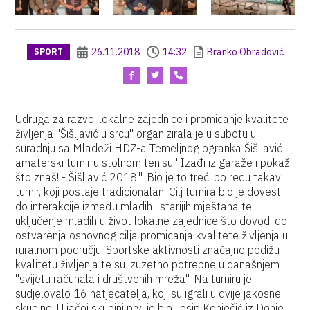
26.11.2018
14:32
Branko Obradović
SPORT
Udruga za razvoj lokalne zajednice i promicanje kvalitete
življenja "Šišljavić u srcu" organizirala je u subotu u
suradnju sa Mladeži HDZ-a Temeljnog ogranka Šišljavić
amaterski turnir u stolnom tenisu "Izađi iz garaže i pokaži
što znaš! - Šišljavić 2018.". Bio je to treći po redu takav
turnir, koji postaje tradicionalan. Cilj turnira bio je dovesti
do interakcije između mladih i starijih mještana te
uključenje mladih u život lokalne zajednice što dovodi do
ostvarenja osnovnog cilja promicanja kvalitete življenja u
ruralnom području. Sportske aktivnosti značajno podižu
kvalitetu življenja te su izuzetno potrebne u današnjem
"svijetu računala i društvenih mreža". Na turniru je
sudjelovalo 16 natjecatelja, koji su igrali u dvije jakosne
skupine. U jačoj skupini prvi je bio Josip Konječić iz Donje