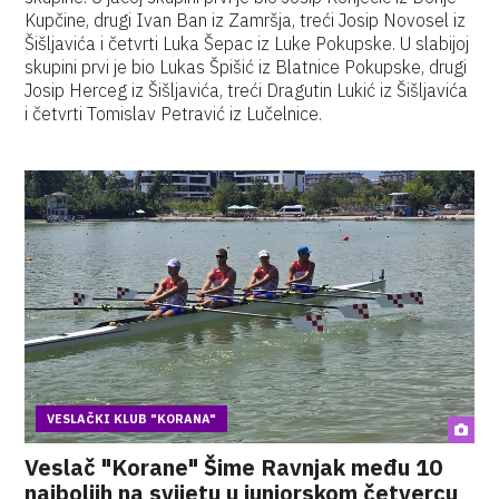
Kupčine, drugi Ivan Ban iz Zamršja, treći Josip Novosel iz
Šišljavića i četvrti Luka Šepac iz Luke Pokupske. U slabijoj
skupini prvi je bio Lukas Špišić iz Blatnice Pokupske, drugi
Josip Herceg iz Šišljavića, treći Dragutin Lukić iz Šišljavića
i četvrti Tomislav Petravić iz Lučelnice.
VESLAČKI KLUB "KORANA"
Veslač "Korane" Šime Ravnjak među 10
najboljih na svijetu u juniorskom četvercu