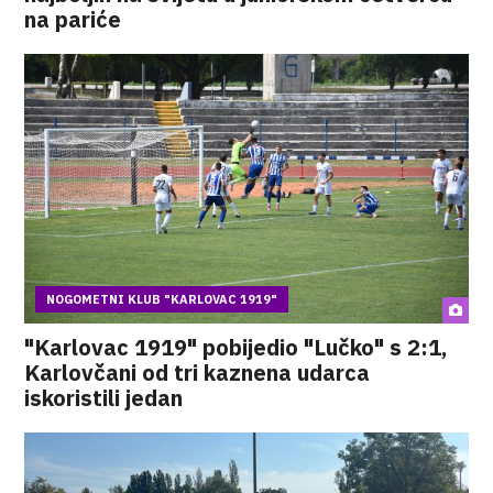
na pariće
NOGOMETNI KLUB "KARLOVAC 1919"
"Karlovac 1919" pobijedio "Lučko" s 2:1,
Karlovčani od tri kaznena udarca
iskoristili jedan