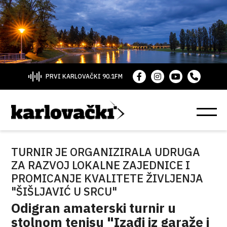
PRVI KARLOVAČKI 90.1FM
TURNIR JE ORGANIZIRALA UDRUGA
ZA RAZVOJ LOKALNE ZAJEDNICE I
PROMICANJE KVALITETE ŽIVLJENJA
"ŠIŠLJAVIĆ U SRCU"
Odigran amaterski turnir u
stolnom tenisu "Izađi iz garaže i