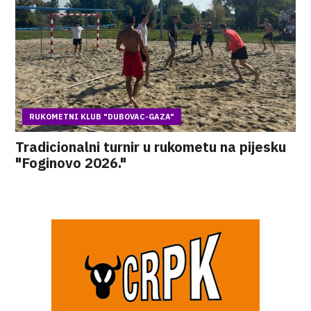
RUKOMETNI KLUB "DUBOVAC-GAZA"
Tradicionalni turnir u rukometu na pijesku
"Foginovo 2026."