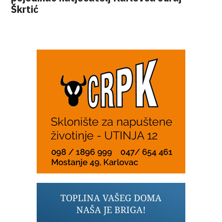
Škrtić