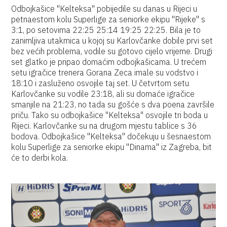
Odbojkašice "Kelteksa" pobijedile su danas u Rijeci u
petnaestom kolu Superlige za seniorke ekipu "Rijeke" s
3:1, po setovima 22:25 25:14 19:25 22:25. Bila je to
zanimljiva utakmica u kojoj su Karlovčanke dobile prvi set
bez većih problema, vodile su gotovo cijelo vrijeme. Drugi
set glatko je pripao domaćim odbojkašicama. U trećem
setu igračice trenera Gorana Zeca imale su vodstvo i
18:10 i zasluženo osvojile taj set. U četvrtom setu
Karlovčanke su vodile 23:18, ali su domaće igračice
smanjile na 21:23, no tada su gošće s dva poena završile
priču. Tako su odbojkašice "Kelteksa" osvojile tri boda u
Rijeci. Karlovčanke su na drugom mjestu tablice s 36
bodova. Odbojkašice "Kelteksa" dočekuju u šesnaestom
kolu Superlige za seniorke ekipu "Dinama" iz Zagreba, bit
će to derbi kola.