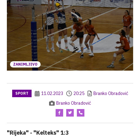
ZANIMLJIVO
11.02.2023
20:25
Branko Obradović
SPORT
Branko Obradović
"Rijeka" - "Kelteks" 1:3