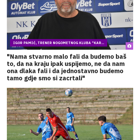
IGOR PAMIĆ, TRENER NOGOMETNOG KLUBA "KAR...
"Nama stvarno malo fali da budemo baš
to, da na kraju ipak uspijemo, ne da nam
ona dlaka fali i da jednostavno budemo
tamo gdje smo si zacrtali"