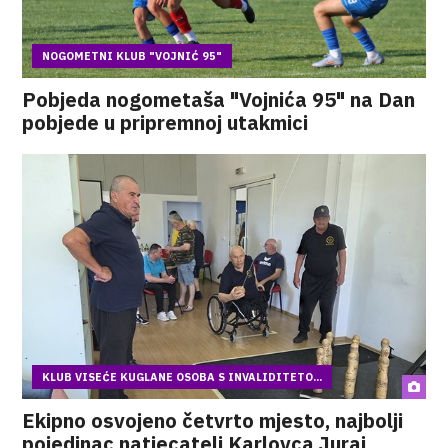
NOGOMETNI KLUB "VOJNIĆ 95"
Pobjeda nogometaša "Vojnića 95" na Dan
pobjede u pripremnoj utakmici
KLUB VISEĆE KUGLANE OSOBA S INVALIDITETO...
Ekipno osvojeno četvrto mjesto, najbolji
pojedinac natjecatelj Karlovca Juraj