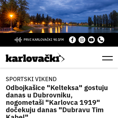
PRVI KARLOVAČKI 90.1FM
SPORTSKI VIKEND
Odbojkašice "Kelteksa" gostuju
danas u Dubrovniku,
nogometaši "Karlovca 1919"
dočekuju danas "Dubravu Tim
Kabel"