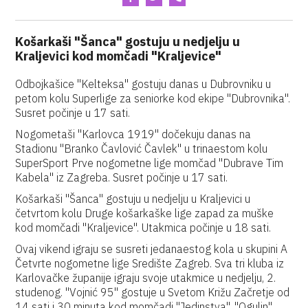
Košarkaši "Šanca" gostuju u nedjelju u
Kraljevici kod momčadi "Kraljevice"
Odbojkašice "Kelteksa" gostuju danas u Dubrovniku u
petom kolu Superlige za seniorke kod ekipe "Dubrovnika".
Susret počinje u 17 sati.
Nogometaši "Karlovca 1919" dočekuju danas na
Stadionu "Branko Čavlović Čavlek" u trinaestom kolu
SuperSport Prve nogometne lige momčad "Dubrave Tim
Kabela" iz Zagreba. Susret počinje u 17 sati.
Košarkaši "Šanca" gostuju u nedjelju u Kraljevici u
četvrtom kolu Druge košarkaške lige zapad za muške
kod momčadi "Kraljevice". Utakmica počinje u 18 sati.
Ovaj vikend igraju se susreti jedanaestog kola u skupini A
Četvrte nogometne lige Središte Zagreb. Sva tri kluba iz
Karlovačke županije igraju svoje utakmice u nedjelju, 2.
studenog. "Vojnić 95" gostuje u Svetom Križu Začretje od
14 sati i 30 minuta kod momčadi "Jedinstva", "Ogulin"