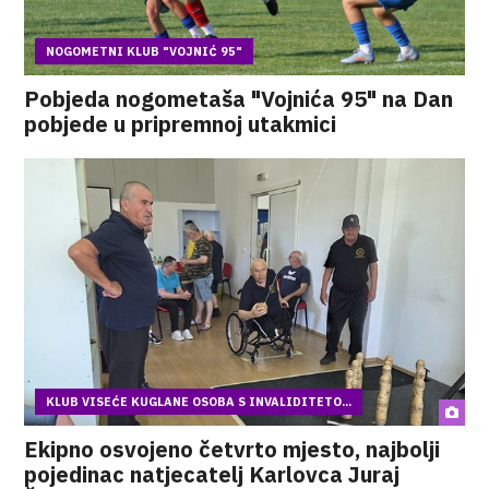
NOGOMETNI KLUB "VOJNIĆ 95"
Pobjeda nogometaša "Vojnića 95" na Dan
pobjede u pripremnoj utakmici
KLUB VISEĆE KUGLANE OSOBA S INVALIDITETO...
Ekipno osvojeno četvrto mjesto, najbolji
pojedinac natjecatelj Karlovca Juraj