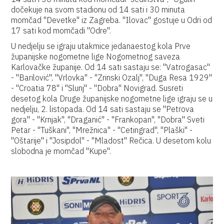
dočekuje na svom stadionu od 14 sati i 30 minuta
momčad "Devetke" iz Zagreba. "Ilovac" gostuje u Odri od
17 sati kod momčadi "Odre".
U nedjelju se igraju utakmice jedanaestog kola Prve
županijske nogometne lige Nogometnog saveza
Karlovačke županije. Od 14 sati sastaju se: "Vatrogasac"
- "Barilović", "Vrlovka" - "Zrinski Ozalj", "Duga Resa 1929"
- "Croatia 78" i "Slunj" - "Dobra" Novigrad. Susreti
desetog kola Druge županijske nogometne lige igraju se u
nedjelju, 2. listopada. Od 14 sati sastaju se "Petrova
gora" - "Krnjak", "Draganić" - "Frankopan", "Dobra" Sveti
Petar - "Tuškani", "Mrežnica" - "Cetingrad", "Plaški" -
"Oštarije" i "Josipdol" - "Mladost" Rečica. U desetom kolu
slobodna je momčad "Kupe".