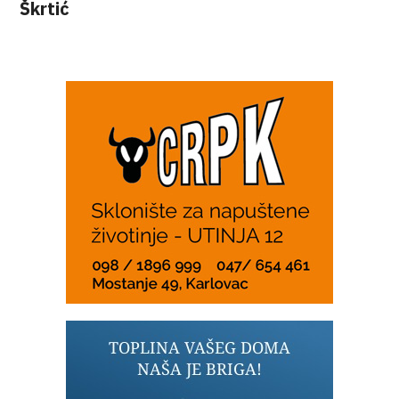
Škrtić