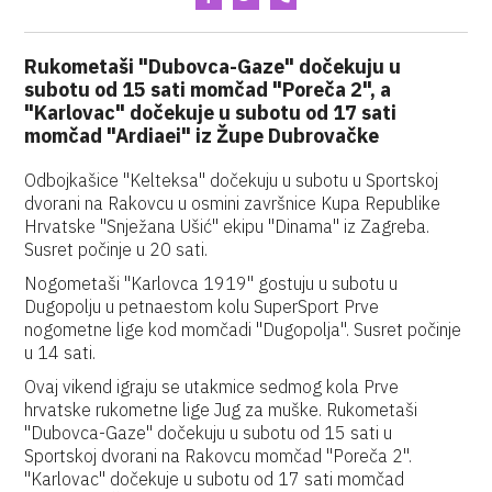
Rukometaši "Dubovca-Gaze" dočekuju u
subotu od 15 sati momčad "Poreča 2", a
"Karlovac" dočekuje u subotu od 17 sati
momčad "Ardiaei" iz Župe Dubrovačke
Odbojkašice "Kelteksa" dočekuju u subotu u Sportskoj
dvorani na Rakovcu u osmini završnice Kupa Republike
Hrvatske "Snježana Ušić" ekipu "Dinama" iz Zagreba.
Susret počinje u 20 sati.
Nogometaši "Karlovca 1919" gostuju u subotu u
Dugopolju u petnaestom kolu SuperSport Prve
nogometne lige kod momčadi "Dugopolja". Susret počinje
u 14 sati.
Ovaj vikend igraju se utakmice sedmog kola Prve
hrvatske rukometne lige Jug za muške. Rukometaši
"Dubovca-Gaze" dočekuju u subotu od 15 sati u
Sportskoj dvorani na Rakovcu momčad "Poreča 2".
"Karlovac" dočekuje u subotu od 17 sati momčad