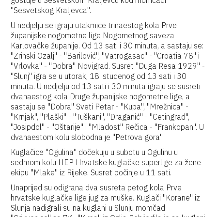
gostuje u Sesvetskom Kraljevcu kod momčadi
"Sesvetskog Kraljevca".
U nedjelju se igraju utakmice trinaestog kola Prve
županijske nogometne lige Nogometnog saveza
Karlovačke županije. Od 13 sati i 30 minuta, a sastaju se:
"Zrinski Ozalj" - "Barilović", "Vatrogasac" - "Croatia 78" i
"Vrlovka" - "Dobra" Novigrad. Susret "Duga Resa 1929" -
"Slunj" igra se u utorak, 18. studenog od 13 sati i 30
minuta. U nedjelju od 13 sati i 30 minuta igraju se susreti
dvanaestog kola Druge županijske nogometne lige, a
sastaju se "Dobra" Sveti Petar - "Kupa", "Mrežnica" -
"Krnjak", "Plaški" - "Tuškani", "Draganić" - "Cetingrad",
"Josipdol" - "Oštarije" i "Mladost" Rečica - "Frankopan". U
dvanaestom kolu slobodna je "Petrova gora".
Kuglačice "Ogulina" dočekuju u subotu u Ogulinu u
sedmom kolu HEP Hrvatske kuglačke superlige za žene
ekipu "Mlake" iz Rijeke. Susret počinje u 11 sati.
Unaprijed su odigrana dva susreta petog kola Prve
hrvatske kuglačke lige jug za muške. Kuglači "Korane" iz
Slunja nadigrali su na kuglani u Slunju momčad