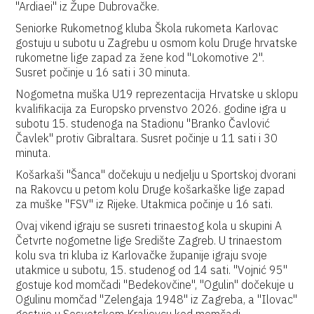
"Ardiaei" iz Župe Dubrovačke.
Seniorke Rukometnog kluba Škola rukometa Karlovac
gostuju u subotu u Zagrebu u osmom kolu Druge hrvatske
rukometne lige zapad za žene kod "Lokomotive 2".
Susret počinje u 16 sati i 30 minuta.
Nogometna muška U19 reprezentacija Hrvatske u sklopu
kvalifikacija za Europsko prvenstvo 2026. godine igra u
subotu 15. studenoga na Stadionu "Branko Čavlović
Čavlek" protiv Gibraltara. Susret počinje u 11 sati i 30
minuta.
Košarkaši "Šanca" dočekuju u nedjelju u Sportskoj dvorani
na Rakovcu u petom kolu Druge košarkaške lige zapad
za muške "FSV" iz Rijeke. Utakmica počinje u 16 sati.
Ovaj vikend igraju se susreti trinaestog kola u skupini A
Četvrte nogometne lige Središte Zagreb. U trinaestom
kolu sva tri kluba iz Karlovačke županije igraju svoje
utakmice u subotu, 15. studenog od 14 sati. "Vojnić 95"
gostuje kod momčadi "Bedekovčine", "Ogulin" dočekuje u
Ogulinu momčad "Zelengaja 1948" iz Zagreba, a "Ilovac"