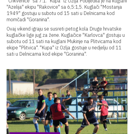
"Crikvenice" sa 7:1. "Kupa" iz Ozlja Pobijedila je na kuglani
"Azelija" ekipu "Rakovice" sa 6,5:1,5. Kuglači "Mostanja
1949" gostuju u subotu od 15 sati u Delnicama kod
momčadi "Goranina".
Ovaj vikend igraju se susreti petog kola Druge hrvatske
kuglačke lige jug za žene. Kuglačice "Karlovca" gostuju u
subotu od 11 sati na kuglani Mukinje na Plitvicama kod
ekipe "Plitvica". "Kupa" iz Ozlja gostuje u nedjelju od 11
sati u Delnicama kod ekipe "Goranina".