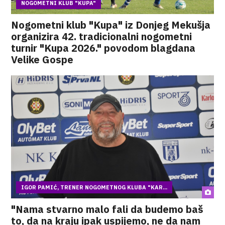
NOGOMETNI KLUB "KUPA"
Nogometni klub "Kupa" iz Donjeg Mekušja
organizira 42. tradicionalni nogometni
turnir "Kupa 2026." povodom blagdana
Velike Gospe
IGOR PAMIĆ, TRENER NOGOMETNOG KLUBA "KAR...
"Nama stvarno malo fali da budemo baš
to, da na kraju ipak uspijemo, ne da nam