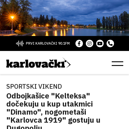
PRVI KARLOVAČKI 90.1FM
SPORTSKI VIKEND
Odbojkašice "Kelteksa"
dočekuju u kup utakmici
"Dinamo", nogometaši
"Karlovca 1919" gostuju u
Dugopolju