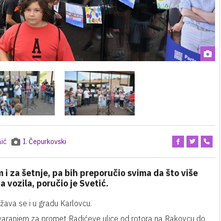
aić
I. Čepurkovski
 i za šetnje, pa bih preporučio svima da što više
a vozila, poručio je Svetić.
žava se i u gradu Karlovcu.
zatvaranjem za promet Radićeve ulice od rotora na Rakovcu do