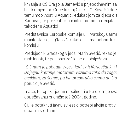
križanja s OŠ Dragojla Jarnević u prijepodnevnim sa
biclikiranjem od Gradske knjižnice I. G. Kovačić do
temu mobilnosti u Aquatici, edukacijom za djecu o 
Karlovac, te prezentacijom info i promo materijala 
također u Aquatici.
Predstavnica Europske komisije u Hrvatskoj, Carme
manifestacije, naglasivši kako je i sama pobornik 
komisiju.
Predsjednik Gradskog vijeća, Marin Svetić, rekao j
mobilnosti, te pojasnio zašto se on obilježava.
-Cilj nam je pobuditi svijest kod svih Karlovčanki 
izbjegnu kretanje motornim vozilima tako da zagađ
biciklom, za šetnje, pa bih preporučio svima da što 
poručio je Svetić.
Inače, Europski tjedan mobilnosti u Europi traje sv
obilježavanju pridružio još 2004. godine.
Cilj je potaknuti javnu svijest o potrebi akcije p
urbanim sredinama.