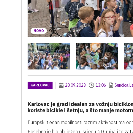
NOVO
20.09.2023
13:06
Sunčica L
KARLOVAC
Karlovac je grad idealan za vožnju biciklom
koriste bicikle i šetnju, a što manje motorn
Europski tjedan mobilnosti raznim aktivnostima odr
Posebno je bio obilježen u srijedu, 20. rujna i to 