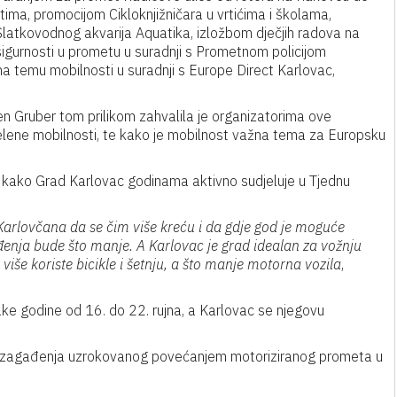
tima, promocijom Cikloknjižničara u vrtićima i školama,
 Slatkovodnog akvarija Aquatika, izložbom dječjih radova na
sigurnosti u prometu u suradnji s Prometnom policijom
na temu mobilnosti u suradnji s Europe Direct Karlovac,
n Gruber tom prilikom zahvalila je organizatorima ove
zelene mobilnosti, te kako je mobilnost važna tema za Europsku
e kako Grad Karlovac godinama aktivno sudjeluje u Tjednu
i Karlovčana da se čim više kreću i da gdje god je moguće
enja bude što manje. A Karlovac je grad idealan za vožnju
više koriste bicikle i šetnju, a što manje motorna vozila
,
ake godine od 16. do 22. rujna, a Karlovac se njegovu
rotiv zagađenja uzrokovanog povećanjem motoriziranog prometa u