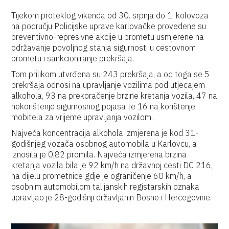
Tijekom proteklog vikenda od 30. srpnja do 1. kolovoza
na području Policijske uprave karlovačke provedene su
preventivno-represivne akcije u prometu usmjerene na
održavanje povoljnog stanja sigurnosti u cestovnom
prometu i sankcioniranje prekršaja.
Tom prilikom utvrđena su 243 prekršaja, a od toga se 5
prekršaja odnosi na upravljanje vozilima pod utjecajem
alkohola, 93 na prekoračenje brzine kretanja vozila, 47 na
nekorištenje sigurnosnog pojasa te 16 na korištenje
mobitela za vrijeme upravljanja vozilom.
Najveća koncentracija alkohola izmjerena je kod 31-
godišnjeg vozača osobnog automobila u Karlovcu, a
iznosila je 0,82 promila. Najveća izmjerena brzina
kretanja vozila bila je 92 km/h na državnoj cesti DC 216,
na dijelu prometnice gdje je ograničenje 60 km/h, a
osobnim automobilom talijanskih registarskih oznaka
upravljao je 28-godišnji državljanin Bosne i Hercegovine.