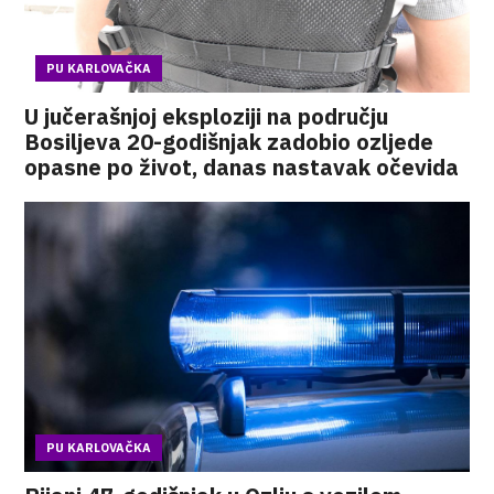
PU KARLOVAČKA
U jučerašnjoj eksploziji na području
Bosiljeva 20-godišnjak zadobio ozljede
opasne po život, danas nastavak očevida
PU KARLOVAČKA