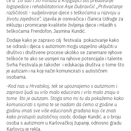
će u 16 sati i 30 minuta u Knjiguljici biti predavanje
logopedice i rehabilitatorice Asje Dubravčić „Prihvaćanje
različitosti - sudjelovanje djece s teškoćama u razvoju u
životu zajednice“,
izjavila je osnivačica i članica Udruge za
inkluziju i promicanje kvalitete življenja djece i mladih s
teškoćama Frendofon, Jasmina Kundić.
Dodaje kako je zapravo cilj festivala pokazivanje kako
se odrasli i djeca s autizmom mogu uspješno uključiti u
društvo i društvene procese ukoliko se zanemare njihove
teškoće te ako se usmjeri na njihove potencijale i talente.
Svrha Festivala je također i edukacija društva o tome što
je autizam i na koji način komunicirati s autističnim
osobama.
-
Kod nas u Hrvatskoj, tek se upoznajemo s autizmom i
zapravo ljudi su vrlo malo educirani i vrlo malo znaju o
tome što je autizam. Stoga smo mi tu da pokažemo kako
komunicirati s njima te se nadam da ćemo iz godine u
godinu imati sve više educiranih građana koji će znati
kako pristupiti autističnoj osobi
, dodaje Kundić, a o broju
osoba s autizmom u Karlovačkoj županiji, odnosno gradu
Karlovcu je rekla.