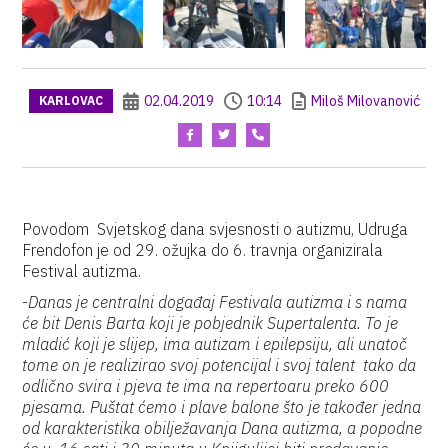
02.04.2019
10:14
Miloš Milovanović
KARLOVAC
Povodom Svjetskog dana svjesnosti o autizmu, Udruga
Frendofon je od 29. ožujka do 6. travnja organizirala
Festival autizma.
-
Danas je centralni događaj Festivala autizma i s nama
će bit Denis Barta koji je pobjednik Supertalenta. To je
mladić koji je slijep, ima autizam i epilepsiju, ali unatoč
tome on je realizirao svoj potencijal i svoj talent tako da
odlično svira i pjeva te ima na repertoaru preko 600
pjesama. Puštat ćemo i plave balone što je također jedna
od karakteristika obilježavanja Dana autizma, a popodne