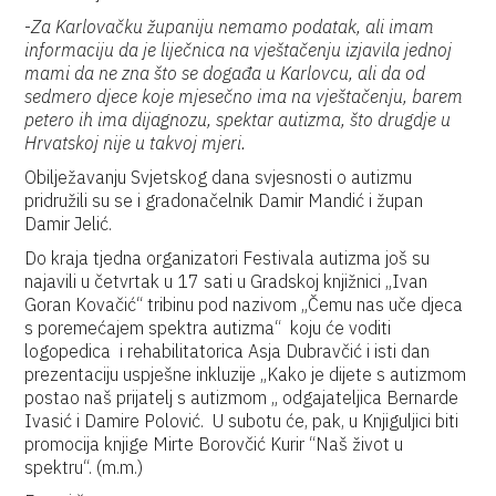
-
Za Karlovačku županiju nemamo podatak, ali imam
informaciju da je liječnica na vještačenju izjavila jednoj
mami da ne zna što se događa u Karlovcu, ali da od
sedmero djece koje mjesečno ima na vještačenju, barem
petero ih ima dijagnozu, spektar autizma, što drugdje u
Hrvatskoj nije u takvoj mjeri.
Obilježavanju Svjetskog dana svjesnosti o autizmu
pridružili su se i gradonačelnik Damir Mandić i župan
Damir Jelić.
Do kraja tjedna organizatori Festivala autizma još su
najavili u četvrtak u 17 sati u Gradskoj knjižnici „Ivan
Goran Kovačić“ tribinu pod nazivom „Čemu nas uče djeca
s poremećajem spektra autizma“ koju će voditi
logopedica i rehabilitatorica Asja Dubravčić i isti dan
prezentaciju uspješne inkluzije „Kako je dijete s autizmom
postao naš prijatelj s autizmom „ odgajateljica Bernarde
Ivasić i Damire Polović. U subotu će, pak, u Knjiguljici biti
promocija knjige Mirte Borovčić Kurir “Naš život u
spektru“. (m.m.)