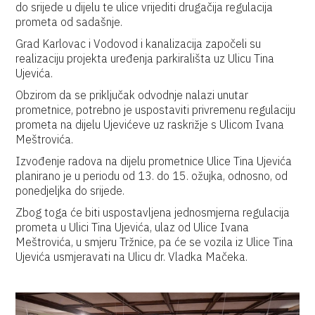
do srijede u dijelu te ulice vrijediti drugačija regulacija
prometa od sadašnje.
Grad Karlovac i Vodovod i kanalizacija započeli su
realizaciju projekta uređenja parkirališta uz Ulicu Tina
Ujevića.
Obzirom da se priključak odvodnje nalazi unutar
prometnice, potrebno je uspostaviti privremenu regulaciju
prometa na dijelu Ujevićeve uz raskrižje s Ulicom Ivana
Meštrovića.
Izvođenje radova na dijelu prometnice Ulice Tina Ujevića
planirano je u periodu od 13. do 15. ožujka, odnosno, od
ponedjeljka do srijede.
Zbog toga će biti uspostavljena jednosmjerna regulacija
prometa u Ulici Tina Ujevića, ulaz od Ulice Ivana
Meštrovića, u smjeru Tržnice, pa će se vozila iz Ulice Tina
Ujevića usmjeravati na Ulicu dr. Vladka Mačeka.