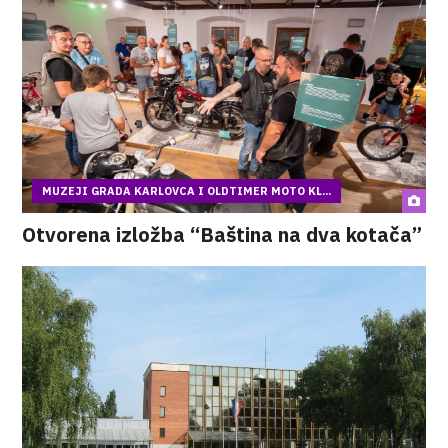
MUZEJI GRADA KARLOVCA I OLDTIMER MOTO KL...
Otvorena izložba “Baština na dva kotača”