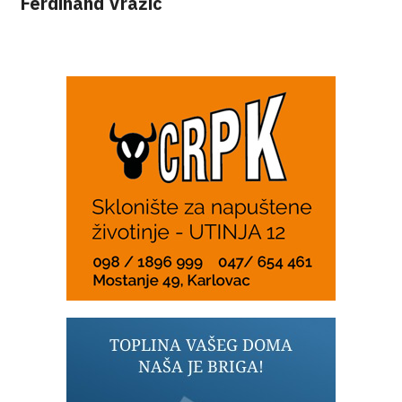
Ferdinand Vražić