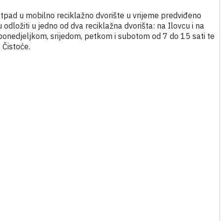
 otpad u mobilno reciklažno dvorište u vrijeme predviđeno
dložiti u jedno od dva reciklažna dvorišta: na Ilovcu i na
: ponedjeljkom, srijedom, petkom i subotom od 7 do 15 sati te
 Čistoće.