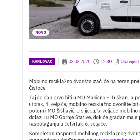
NOVO
02.02.2025
12:30
Obavijest
KARLOVAC
Mobilno reciklažno dvorište izaći će na teren prvi 
Čistoće.
Taj će dan prvo biti u MO Mahično – Tuškani, a 
utorak, 4. veljače
, mobilno reciklažno dvorište bi
potom i MO Šišljavić.
U srijedu, 5. veljače
mobilno r
dolazi i u MO Gornje Stative, dok će građanima s
raspolaganju u
četvrtak, 6. veljače
.
Kompletan raspored mobilnog reciklažnog dvorišt