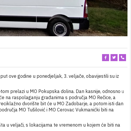
put ove godine u ponedjeljak, 3. veljače, obavijestili su iz
potom prelazi u MO Pokupska dolina. Dan kasnije, odnosno
u
t će na raspolaganju građanima s područja MO Rečice, a
eciklažno dvorište bit će u MO Zadobarje, a potom isti dan
 područja MO Tušilović i MO Cerovac Vukmanićki biti na
a u veljači, s lokacijama te vremenom u kojem će biti na