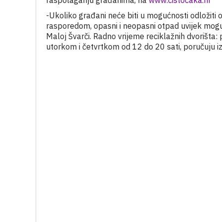
raspolaganju građanima, na
www.cistocaka.hr
-Ukoliko građani neće biti u mogućnosti odložiti
rasporedom, opasni i neopasni otpad uvijek mogu o
Maloj Švarči. Radno vrijeme reciklažnih dvorišta
utorkom i četvrtkom od 12 do 20 sati, poručuju iz