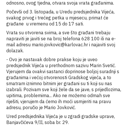
odnosno, ovog tjedna, otvara svoja vrata građanima.
Počevši od 3. listopada, u Uredu predsjednika Vijeća,
svakog prvog i trećeg petka u mjesecu, primat će
građane u vremenu od 15 do 17 sati.
Vrata su otvorena svima, a sve što građani trebaju
napraviti je javiti se na broj telefona 628 100 ili na e-
mail adresu mario.jovkovic@karlovac.hr i najaviti svoj
dolazak.
- Ovo je nastavak dobre prakse koju je uveo
predsjednik Vijeća u prethodnom sazivu Marin Svetić.
Vjerujem da ovakvi sastanci doprinose boljoj suradnji s
građanima i većoj otvorenosti Gradskog vijeća, a to
smatram iznimno bitnim jer građani su ti koji su nas
izabrali. Pozivam sve koji žele da se jave, s prijedlozima,
upitima, problemima... Ako ne možemo odmah sve
riješiti, vjerujem da ćemo ih moći usmjeriti na pravu
adresu, poručio je Mario Jovković.
Ured predsjednika Vijeća je u zgradi gradske uprave,
Banjavčićeva 9/II, soba br. 29.