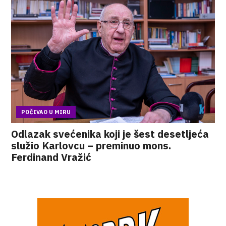
POČIVAO U MIRU
Odlazak svećenika koji je šest desetljeća
služio Karlovcu – preminuo mons.
Ferdinand Vražić