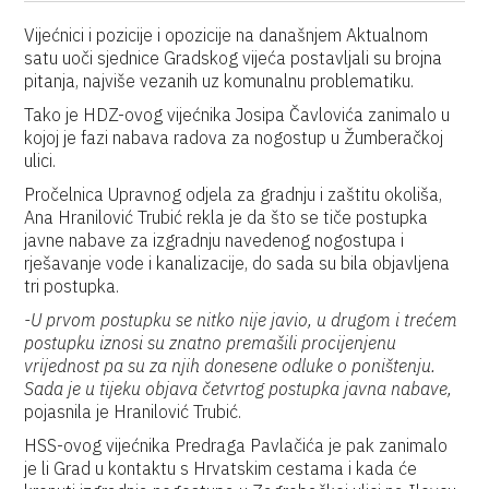
Vijećnici i pozicije i opozicije na današnjem Aktualnom
satu uoči sjednice Gradskog vijeća postavljali su brojna
pitanja, najviše vezanih uz komunalnu problematiku.
Tako je HDZ-ovog vijećnika Josipa Čavlovića zanimalo u
kojoj je fazi nabava radova za nogostup u Žumberačkoj
ulici.
Pročelnica Upravnog odjela za gradnju i zaštitu okoliša,
Ana Hranilović Trubić rekla je da što se tiče postupka
javne nabave za izgradnju navedenog nogostupa i
rješavanje vode i kanalizacije, do sada su bila objavljena
tri postupka.
-U prvom postupku se nitko nije javio, u drugom i trećem
postupku iznosi su znatno premašili procijenjenu
vrijednost pa su za njih donesene odluke o poništenju.
Sada je u tijeku objava četvrtog postupka javna nabave,
pojasnila je Hranilović Trubić.
HSS-ovog vijećnika Predraga Pavlačića je pak zanimalo
je li Grad u kontaktu s Hrvatskim cestama i kada će