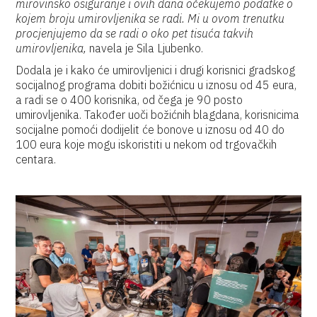
mirovinsko osiguranje i ovih dana očekujemo podatke o
kojem broju umirovljenika se radi. Mi u ovom trenutku
procjenjujemo da se radi o oko pet tisuća takvih
umirovljenika,
navela je Sila Ljubenko.
Dodala je i kako će umirovljenici i drugi korisnici gradskog
socijalnog programa dobiti božićnicu u iznosu od 45 eura,
a radi se o 400 korisnika, od čega je 90 posto
umirovljenika. Također uoči božićnih blagdana, korisnicima
socijalne pomoći dodijelit će bonove u iznosu od 40 do
100 eura koje mogu iskoristiti u nekom od trgovačkih
centara.