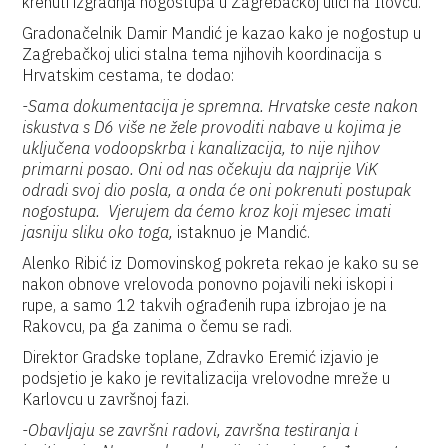
krenuti izgradnja nogostupa u Zagrebačkoj ulici na Ilovcu.
Gradonačelnik Damir Mandić je kazao kako je nogostup u
Zagrebačkoj ulici stalna tema njihovih koordinacija s
Hrvatskim cestama, te dodao:
-Sama dokumentacija je spremna. Hrvatske ceste nakon
iskustva s D6 više ne žele provoditi nabave u kojima je
uključena vodoopskrba i kanalizacija, to nije njihov
primarni posao. Oni od nas očekuju da najprije ViK
odradi svoj dio posla, a onda će oni pokrenuti postupak
nogostupa. Vjerujem da ćemo kroz koji mjesec imati
jasniju sliku oko toga,
istaknuo je Mandić.
Alenko Ribić iz Domovinskog pokreta rekao je kako su se
nakon obnove vrelovoda ponovno pojavili neki iskopi i
rupe, a samo 12 takvih ograđenih rupa izbrojao je na
Rakovcu, pa ga zanima o čemu se radi.
Direktor Gradske toplane, Zdravko Eremić izjavio je
podsjetio je kako je revitalizacija vrelovodne mreže u
Karlovcu u završnoj fazi.
-Obavljaju se završni radovi, završna testiranja i