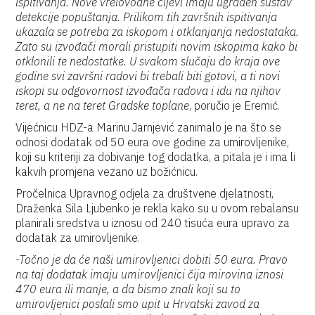
ispitivanja. Nove vrelovodne cijevi imaju ugrađen sustav
detekcije popuštanja. Prilikom tih završnih ispitivanja
ukazala se potreba za iskopom i otklanjanja nedostataka.
Zato su izvođači morali pristupiti novim iskopima kako bi
otklonili te nedostatke. U svakom slučaju do kraja ove
godine svi završni radovi bi trebali biti gotovi, a ti novi
iskopi su odgovornost izvođača radova i idu na njihov
teret, a ne na teret Gradske toplane
, poručio je Eremić.
Vijećnicu HDZ-a Marinu Jarnjević zanimalo je na što se
odnosi dodatak od 50 eura ove godine za umirovljenike,
koji su kriteriji za dobivanje tog dodatka, a pitala je i ima li
kakvih promjena vezano uz božićnicu.
Pročelnica Upravnog odjela za društvene djelatnosti,
Draženka Sila Ljubenko je rekla kako su u ovom rebalansu
planirali sredstva u iznosu od 240 tisuća eura upravo za
dodatak za umirovljenike.
-Točno je da će naši umirovljenici dobiti 50 eura. Pravo
na taj dodatak imaju umirovljenici čija mirovina iznosi
470 eura ili manje, a da bismo znali koji su to
umirovljenici poslali smo upit u Hrvatski zavod za