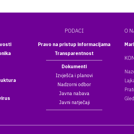
PODACI
O 
vosti
Pravo na pristup informacijama
Mar
onika
Transparentnost
KON
Dokumenti
Nazo
Izvješća i planovi
ruktura
Lajk
Nadzorni odbor
Prat
Javna nabava
irus
Gled
Javni natječaji