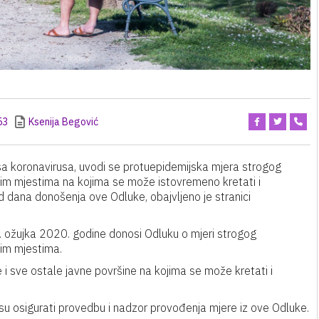
53
Ksenija Begović
nosa koronavirusa, uvodi se protuepidemijska mjera strogog
nim mjestima na kojima se može istovremeno kretati i
d dana donošenja ove Odluke, obajvljeno je stranici
. ožujka 2020. godine donosi Odluku o mjeri strogog
nim mjestima.
e i sve ostale javne površine na kojima se može kretati i
ni su osigurati provedbu i nadzor provođenja mjere iz ove Odluke.