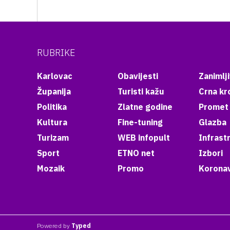
RUBRIKE
Karlovac
Obavijesti
Zanimlji
Županija
Turisti kažu
Crna kr
Politika
Zlatne godine
Promet
Kultura
Fine-tuning
Glazba
Turizam
WEB infopult
Infrast
Sport
ETNO net
Izbori
Mozaik
Promo
Koronav
Powered by
Typed