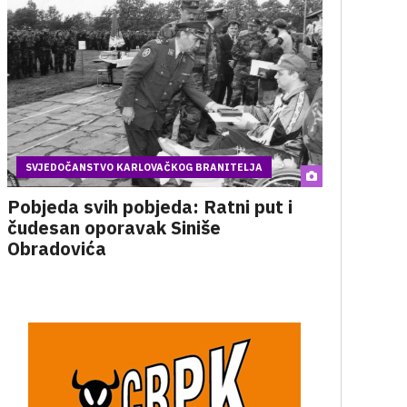
SVJEDOČANSTVO KARLOVAČKOG BRANITELJA
Pobjeda svih pobjeda: Ratni put i
čudesan oporavak Siniše
Obradovića