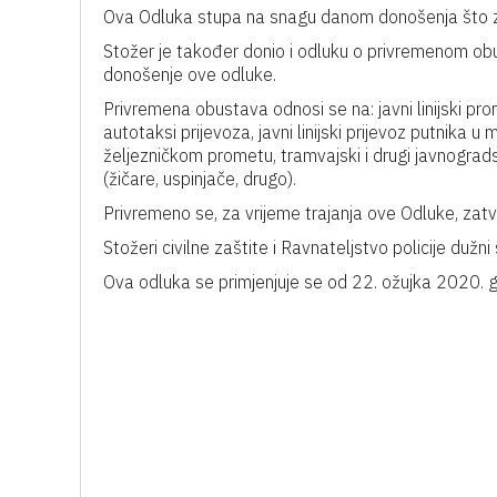
Ova Odluka stupa na snagu danom donošenja što z
Stožer je također donio i odluku o privremenom ob
donošenje ove odluke.
Privremena obustava odnosi se na: javni linijski p
autotaksi prijevoza, javni linijski prijevoz putni
željezničkom prometu, tramvajski i drugi javnogra
(žičare, uspinjače, drugo).
Privremeno se, za vrijeme trajanja ove Odluke, zatvar
Stožeri civilne zaštite i Ravnateljstvo policije duž
Ova odluka se primjenjuje se od 22. ožujka 2020. g