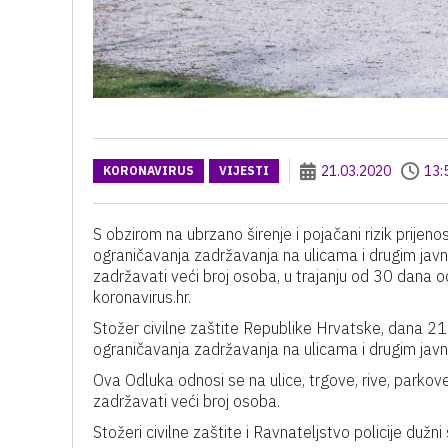
21.03.2020
13:
KORONAVIRUS
VIJESTI
S obzirom na ubrzano širenje i pojačani rizik prije
ograničavanja zadržavanja na ulicama i drugim jav
zadržavati veći broj osoba, u trajanju od 30 dana o
koronavirus.hr.
Stožer civilne zaštite Republike Hrvatske, dana 21
ograničavanja zadržavanja na ulicama i drugim jav
Ova Odluka odnosi se na ulice, trgove, rive, parkov
zadržavati veći broj osoba.
Stožeri civilne zaštite i Ravnateljstvo policije duž