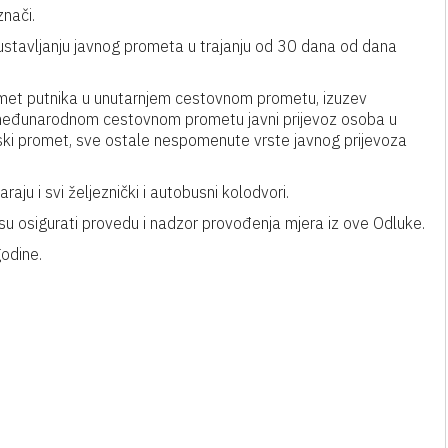
nači.
ustavljanju javnog prometa u trajanju od 30 dana od dana
romet putnika u unutarnjem cestovnom prometu, izuzev
ka u međunarodnom cestovnom prometu javni prijevoz osoba u
dski promet, sve ostale nespomenute vrste javnog prijevoza
aju i svi željeznički i autobusni kolodvori.
ni su osigurati provedu i nadzor provođenja mjera iz ove Odluke.
odine.