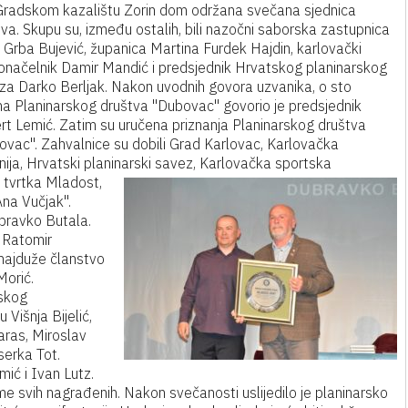
 Gradskom kazalištu Zorin dom održana svečana sjednica
va. Skupu su, između ostalih, bili nazočni saborska zastupnica
 Grba Bujević, županica Martina Furdek Hajdin, karlovački
onačelnik Damir Mandić i predsjednik Hrvatskog planinarskog
za Darko Berljak. Nakon uvodnih govora uzvanika, o sto
na Planinarskog društva "Dubovac" govorio je predsjednik
rt Lemić. Zatim su uručena priznanja Planinarskog društva
ovac". Zahvalnice su dobili Grad Karlovac, Karlovačka
ija, Hrvatski planinarski savez, Karlovačka sportska
 tvrtka Mladost,
Ana Vučjak".
bravko Butala.
, Ratomir
najduže članstvo
Morić.
tskog
Višnja Bijelić,
aras, Miroslav
serka Tot.
mić i Ivan Lutz.
 ume svih nagrađenih. Nakon svečanosti uslijedilo je planinarsko