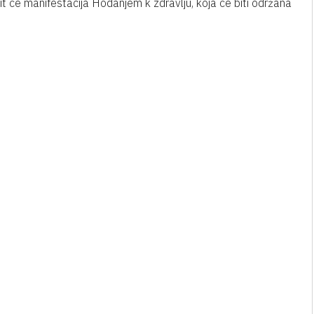
t će manifestacija Hodanjem k zdravlju, koja će biti održana