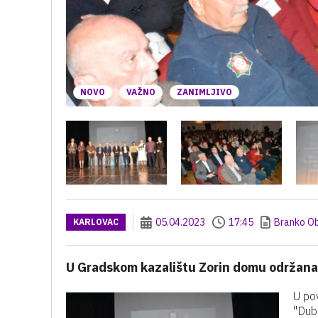
NOVO
VAŽNO
ZANIMLJIVO
05.04.2023
17:45
Branko O
KARLOVAC
U Gradskom kazalištu Zorin domu održana
U po
"Dub