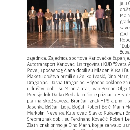
je u
društ
Maja
grad
save
godi
Robe
"Dub
župan
zajednica,
Zajednica sportova Karlovačke županije,
Autotransport Karlovac, Lin trgovina i KUD "Sveta 
Povelju počasnog člana dobili su Mladen Kuka i Du
Plaketu društva primili su Željko Ivasić, Dino Marin
Draganjac i Jasna Draganjac. Prigodne poklone za 
u društvu dobili su Milan Zlatar, Ivan Pernar i Olga 
Predsjednik Darko Berljak uručio je priznanja Hrva
planinarskog saveza. Brončani znak HPS-a primili su 
Jasenka Bišćan, Lidija Bogut, Robert Boić, Marin M
Markolin, Nevenka Kuterovac, Slavko Rukavina i Bi
Srebrni znak dobili su Ferdinand Kovačić, Robert Le
Zlatni znak primio je Dino Marin, koji je zahvalio u