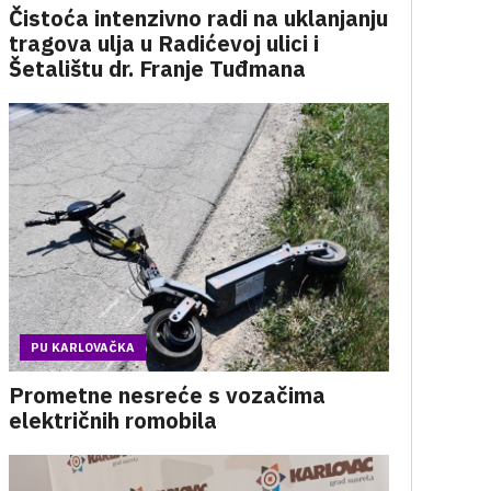
Čistoća intenzivno radi na uklanjanju
tragova ulja u Radićevoj ulici i
Šetalištu dr. Franje Tuđmana
PU KARLOVAČKA
Prometne nesreće s vozačima
električnih romobila