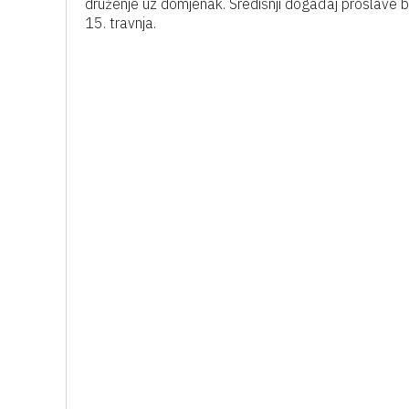
druženje uz domjenak. Središnji događaj proslave bi
15. travnja.