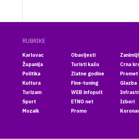
RUBRIKE
Karlovac
Obavijesti
Zanimlji
Županija
Turisti kažu
Crna kr
Politika
Zlatne godine
Promet
Kultura
Fine-tuning
Glazba
Turizam
WEB infopult
Infrast
Sport
ETNO net
Izbori
Mozaik
Promo
Koronav