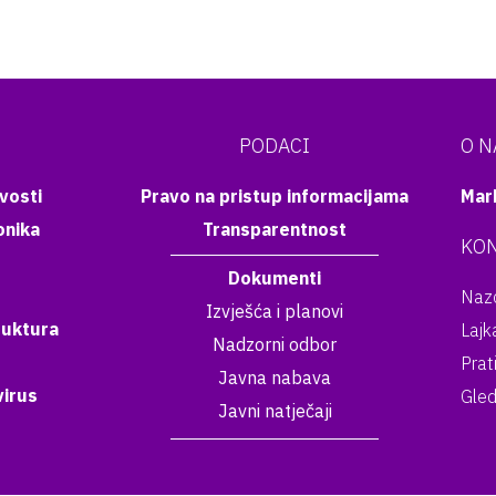
PODACI
O 
vosti
Pravo na pristup informacijama
Mar
onika
Transparentnost
KON
Dokumenti
Nazo
Izvješća i planovi
ruktura
Lajk
Nadzorni odbor
Prat
Javna nabava
irus
Gled
Javni natječaji